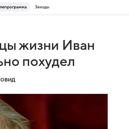
лепрограмма
Звезды
яцы жизни Иван
ьно похудел
ковид