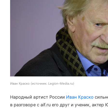
Иван Краско
источник:
Legion-Media.ru
Народный артист России
Иван Краско
сильн
в разговоре с aif.ru его друг и ученик, акте