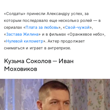
«Солдаты» принесли Александру успех, за
которым последовало еще несколько ролей — в
сериалах «
Плата за любовь
», «
Свой-чужой
»,
«
Застава Жилина
» и в фильмах «Оранжевое небо»,
«
Нулевой километр
». Актер продолжает
сниматься и играет в антрепризе.
Кузьма Соколов — Иван
Моховиков