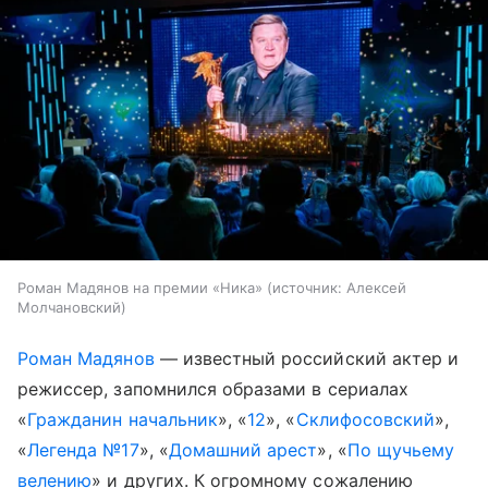
Роман Мадянов на премии «Ника»
источник:
Алексей
Молчановский
Роман Мадянов
— известный российский актер и
режиссер, запомнился образами в сериалах
«
Гражданин начальник
», «
12
», «
Склифосовский
»,
«
Легенда №17
», «
Домашний арест
», «
По щучьему
велению
» и других. К огромному сожалению