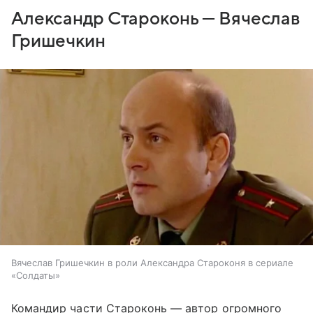
Александр Староконь — Вячеслав
Гришечкин
Вячеслав Гришечкин в роли Александра Староконя в сериале
«Солдаты»
Командир части Староконь — автор огромного