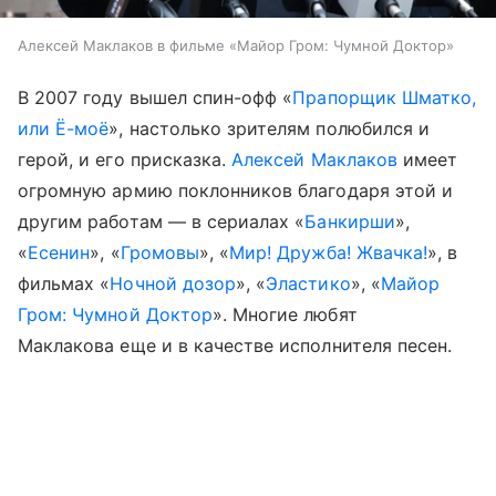
Алексей Маклаков в фильме «Майор Гром: Чумной Доктор»
В 2007 году вышел спин-офф «
Прапорщик Шматко,
или Ё-моё
», настолько зрителям полюбился и
герой, и его присказка.
Алексей Маклаков
имеет
огромную армию поклонников благодаря этой и
другим работам — в сериалах «
Банкирши
»,
«
Есенин
», «
Громовы
», «
Мир! Дружба! Жвачка!
», в
фильмах «
Ночной дозор
», «
Эластико
», «
Майор
Гром: Чумной Доктор
». Многие любят
Маклакова еще и в качестве исполнителя песен.