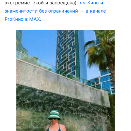
экстремистской и запрещена).
>> Кино и
знаменитости без ограничений — в канале
ProКино в MAX.