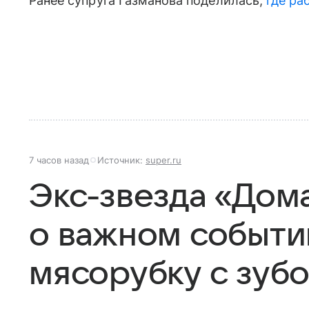
Ранее супруга Газманова поделилась,
где ра
7 часов назад
Источник:
super.ru
Экс-звезда «Дом
о важном событи
мясорубку с зуб