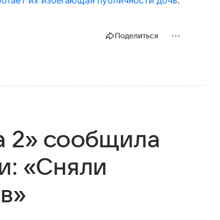
ботает их избегающая публичности дочь
.
Поделиться
а 2» сообщила
и: «Сняли
ов»