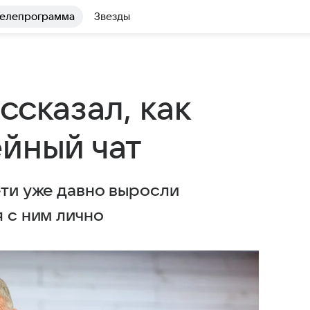
елепрограмма
Звезды
ссказал, как
ейный чат
ети уже давно выросли
я с ним лично