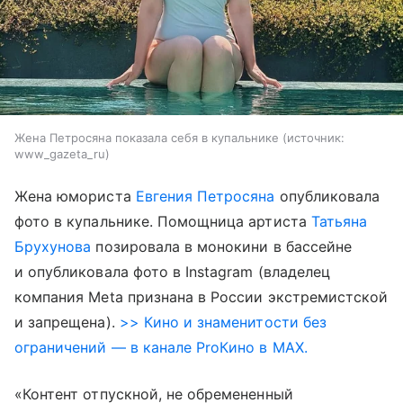
Жена Петросяна показала себя в купальнике
источник:
www_gazeta_ru
Жена юмориста
Евгения Петросяна
опубликовала
фото в купальнике. Помощница артиста
Татьяна
Брухунова
позировала в монокини в бассейне
и опубликовала фото в Instagram (владелец
компания Meta признана в России экстремистской
и запрещена).
>> Кино и знаменитости без
ограничений — в канале ProКино в MAX.
«Контент отпускной, не обремененный