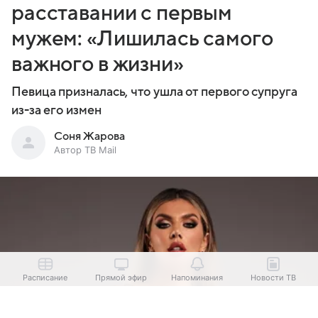
расставании с первым
мужем: «Лишилась самого
важного в жизни»
Певица призналась, что ушла от первого супруга
из-за его измен
Соня Жарова
Автор ТВ Mail
Расписание
Прямой эфир
Напоминания
Новости ТВ
Выберите комментарий
Выберите комментарий
Выберите комментарий