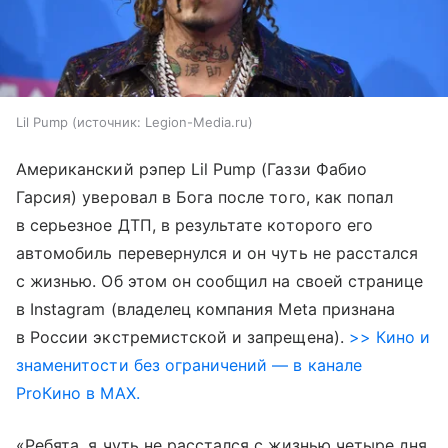
Lil Pump
источник:
Legion-Media.ru
Американский рэпер Lil Pump (Газзи Фабио
Гарсия) уверовал в Бога после того, как попал
в серьезное ДТП, в результате которого его
автомобиль перевернулся и он чуть не расстался
с жизнью. Об этом он сообщил на своей странице
в Instagram (владелец компания Meta признана
в России экстремистской и запрещена).
>> Кино и
знаменитости без ограничений — в канале
ProКино в MAX.
«Ребята, я чуть не расстался с жизнью четыре дня