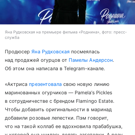
Яна Рудковская на премьере фильма «Роднина», фото: пресс-
служба
Продюсер
Яна Рудковская
посмеялась
над продажей огурцов от
Памелы Андерсон
.
Об этом она написала в Telegram-канале.
«Актриса
презентовала
свою новую линию
маринованных огурчиков — Pamela’s Pickles
в сотрудничестве с брендом Flamingo Estate.
Чтобы добавить оригинальности в маринад
добавили розовые лепестки. Пэм говорит,
что на такой коллаб ее вдохновила прабабушка,
у которой она училась делать заготовки. А розу