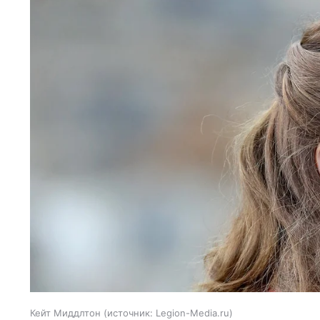
Кейт Миддлтон
источник:
Legion-Media.ru