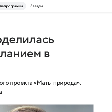
лепрограмма
Звезды
оделилась
ланием в
кого проекта «Мать-природа»,
а