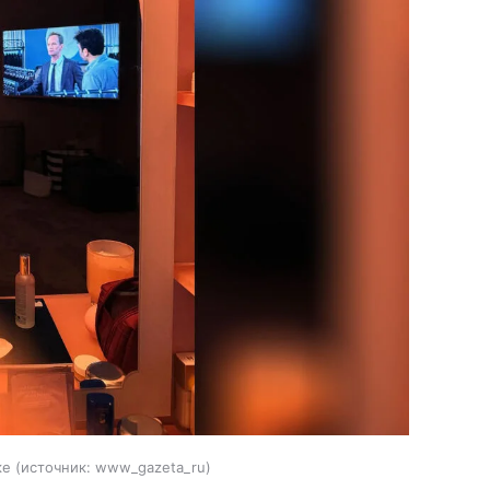
ке
источник:
www_gazeta_ru