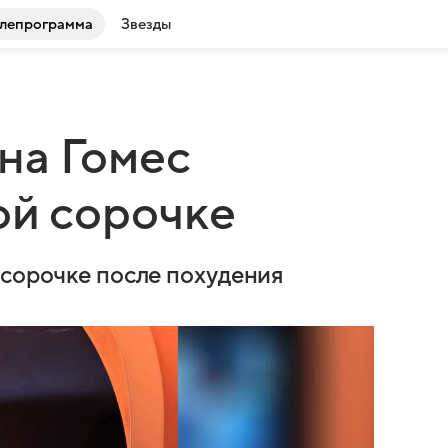
лепрограмма
Звезды
на Гомес
ой сорочке
 сорочке после похудения