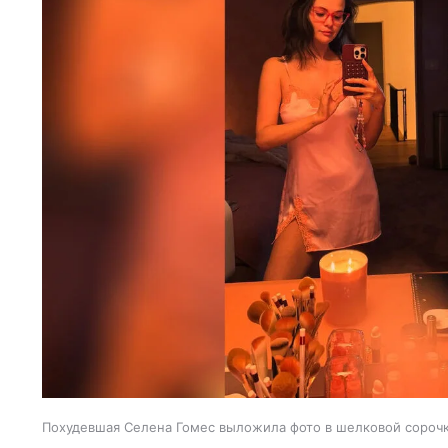
Похудевшая Селена Гомес выложила фото в шелковой сороч