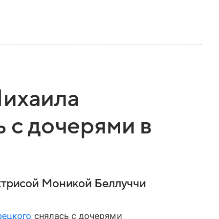
Михаила
ь с дочерями в
актрисой Моникой Беллуччи
рецкого
снялась с дочерями