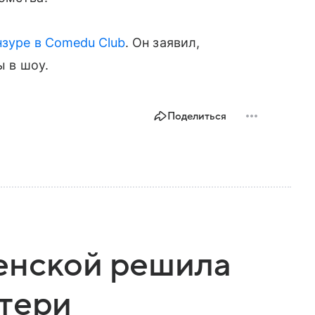
нзуре в Comedu Club
. Он заявил,
ы в шоу.
Поделиться
енской решила
атери