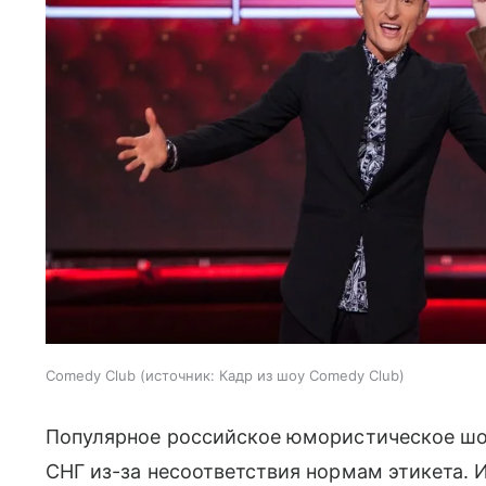
Comedy Club
источник:
Кадр из шоу Comedy Club
Популярное российское юмористическое ш
СНГ из-за несоответствия нормам этикета. И