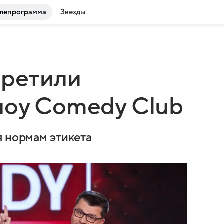
лепрограмма
Звезды
претили
шоу Comedy Club
я нормам этикета