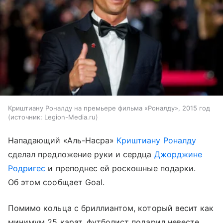
Криштиану Роналду на премьере фильма «Роналду», 2015 год
источник:
Legion-Media.ru
Нападающий «Аль-Насра»
Криштиану Роналду
сделал предложение руки и сердца
Джорджине
Родригес
и преподнес ей роскошные подарки.
Об этом сообщает Goal.
Помимо кольца с бриллиантом, который весит как
минимум 25 карат, футболист подарил невесте