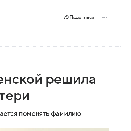
Поделиться
енской решила
атери
ирается поменять фамилию