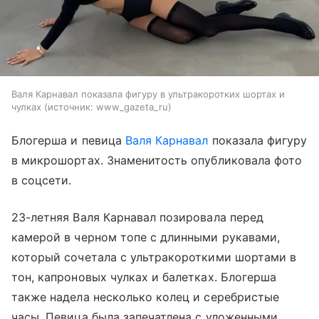
Валя Карнавал показала фигуру в ультракоротких шортах и
чулках
источник:
www_gazeta_ru
Блогерша и певица
Валя Карнавал
показала фигуру
в микрошортах. Знаменитость опубликовала фото
в соцсети.
23-летняя Валя Карнавал позировала перед
камерой в черном топе с длинными рукавами,
который сочетала с ультракороткими шортами в
тон, капроновых чулках и балетках. Блогерша
также надела несколько колец и серебристые
часы. Певица была запечатлена с уложенными