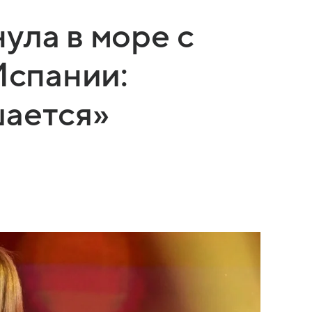
ула в море с
Испании:
шается»