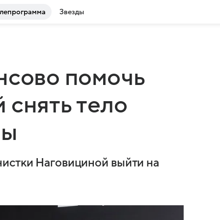
лепрограмма
Звезды
нсово помочь
 снять тело
ры
нистки Наговициной выйти на