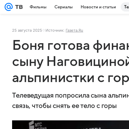
Фильмы
Сериалы
Новости и статьи
Те
25 августа 2025
Источник:
Газета.Ru
Боня готова фина
сыну Наговициной
альпинистки с го
Телеведущая попросила сына альпи
связь, чтобы снять ее тело с горы