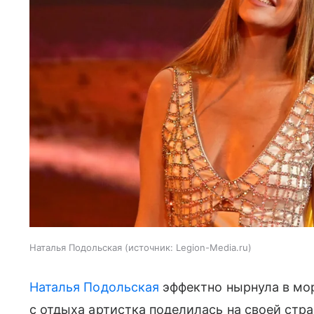
Наталья Подольская
источник:
Legion-Media.ru
Наталья Подольская
эффектно нырнула в мор
с отдыха артистка поделилась на своей стра