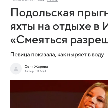
Подольская прыгн
яхты на отдыхе в 
«Смеяться разре
Певица показала, как ныряет в воду
Соня Жарова
Автор ТВ Mail