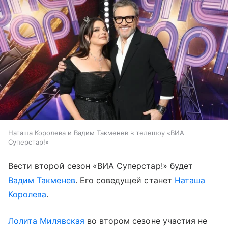
Наташа Королева и Вадим Такменев в телешоу «ВИА
Суперстар!»
Вести второй сезон «ВИА Суперстар!» будет
Вадим Такменев
. Его соведущей станет
Наташа
Королева
.
Лолита Милявская
во втором сезоне участия не