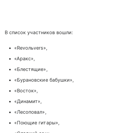
В список участников вошли:
«Revoльvers»,
«Аракс»,
«Блестящие»,
«Бурановские бабушки»,
«Восток»,
«Динамит»,
«Лесоповал»,
«Поющие гитары»,