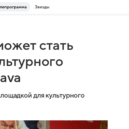
лепрограмма
Звезды
может стать
льтурного
Dava
площадкой для культурного