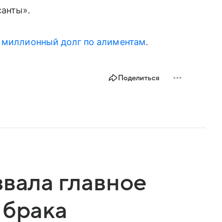
санты».
 миллионный долг по алиментам
.
Поделиться
звала главное
 брака