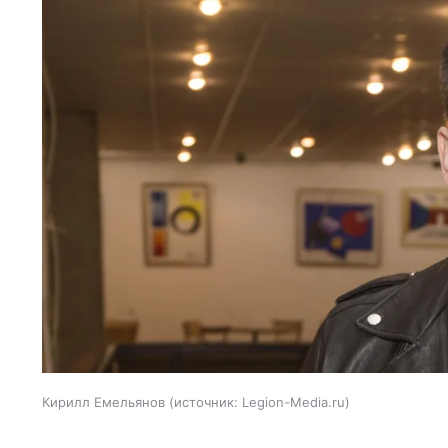
Кирилл Емельянов
источник:
Legion-Media.ru