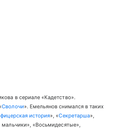
икова в сериале «Кадетство».
«
Сволочи
». Емельянов снимался в таких
Офицерская история
», «
Секретарша
»,
я, мальчики», «Восьмидесятые»,