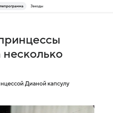
лепрограмма
Звезды
 принцессы
 несколько
нцессой Дианой капсулу