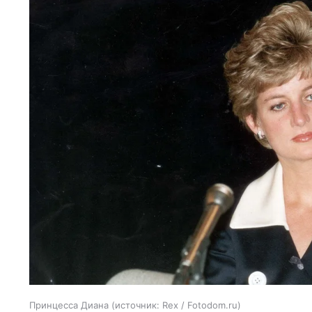
Принцесса Диана
источник:
Rex / Fotodom.ru