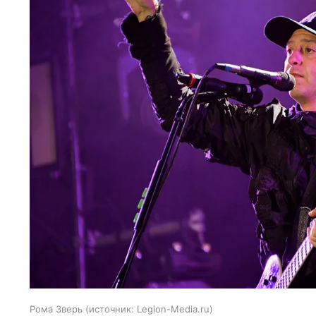
Рома Зверь
источник:
Legion-Media.ru