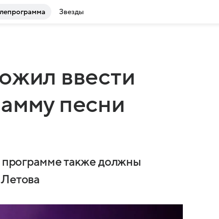
лепрограмма
Звезды
ожил ввести
рамму песни
 в программе также должны
 Летова