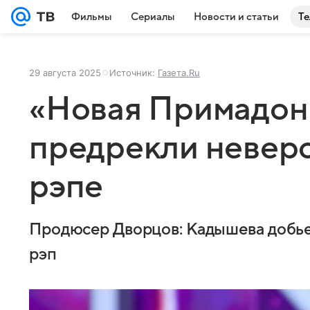
Фильмы
Сериалы
Новости и статьи
Те
29 августа 2025
Источник:
Газета.Ru
«Новая Примадон
предрекли неверо
рэпе
Продюсер Дворцов: Кадышева добьет
рэп