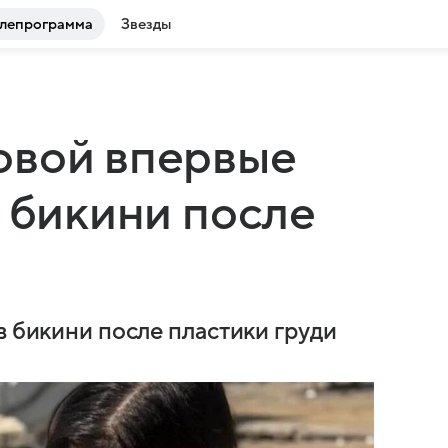
лепрограмма
Звезды
овой впервые
в бикини после
в бикини после пластики груди