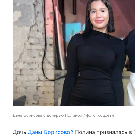
Дана Борисова с дочерью Полиной / фото: соцсети
Дочь
Даны Борисовой
Полина призналась в 