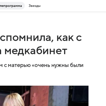
лепрограмма
Звезды
спомнила, как с
а медкабинет
им с матерью «очень нужны были