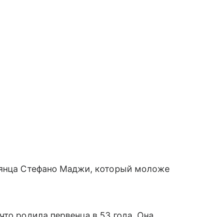
ьянца Стефано Маджи, который моложе
то родила первенца в 53 года. Она