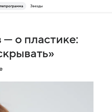
лепрограмма
Звезды
— о пластике:
скрывать»
е