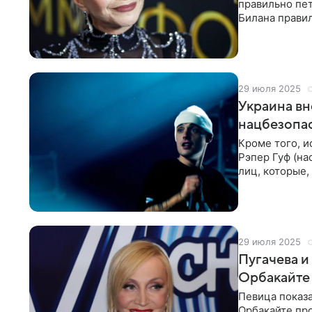
правильно пет
Билана правил
несколько лет
29 июля 2025
Украина вн
нацбезопа
Кроме того, и
Рэпер Гуф (н
лиц, которые,
безопасности 
29 июля 2025
Пугачева 
Орбакайте
Певица показа
Орбакайте про