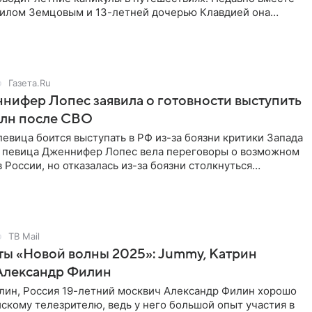
илом Земцовым и 13-летней дочерью Клавдией она
онии, Сингапуре,
Газета.Ru
ифер Лопес заявила о готовности выступить
 млн после СВО
певица боится выступать в РФ из-за боязни критики Запада
 певица Дженнифер Лопес вела переговоры о возможном
 России, но отказалась из-за боязни столкнуться
 стороны
ТВ Mail
ы «Новой волны 2025»: Jummy, Катрин
Александр Филин
лин, Россия 19-летний москвич Александр Филин хорошо
скому телезрителю, ведь у него большой опыт участия в