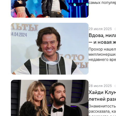
самых популяр
«Детскую Но
29 июля 2025
Вдова, ми
— и новая 
Прохор нашел 
миллионерши. 
недавнего вр
свободным. В 
28 июля 2025
Хайди Клум 
летней раз
Знаменитость
рассказала, к