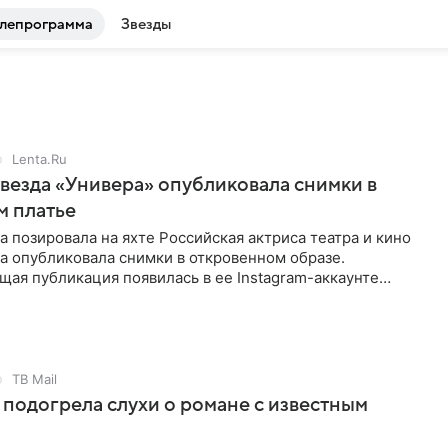
лепрограмма
Звезды
Lenta.Ru
звезда «Универа» опубликовала снимки в
м платье
а позировала на яхте Российская актриса театра и кино
а опубликовала снимки в откровенном образе.
ая публикация появилась в ее Instagram-аккаунте
в России соцсеть;
ТВ Mail
 подогрела слухи о романе с известным