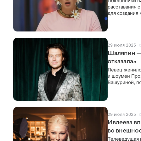
Поклонники на
расставания с
для создания
страдала по 
29 июля 2025
Шаляпин — 
отказала»
Певец женилс
и шоумен Про
Вашуриной, п
соведущей Ре
29 июля 2025
Ивлеева вп
во внешно
Телеведущая 