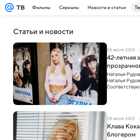
Фильмы
Сериалы
Новости и статьи
Те
Статьи и новости
29 июля 2025
42-летняя 
прозрачно
Наталья Рудов
Наталья Рудов
Соответствующ
(запрещенная 
29 июля 2025
Клава Кока
блогером