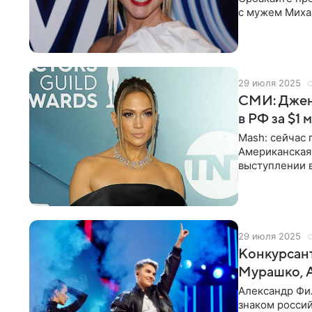
с мужем Миха
побывала в Яп
29 июля 2025
СМИ: Дженн
в РФ за $1
Mash: сейчас 
Американская
выступлении в
с критикой со
29 июля 2025
Конкурсант
Мурашко, 
Александр Фи
знаком россий