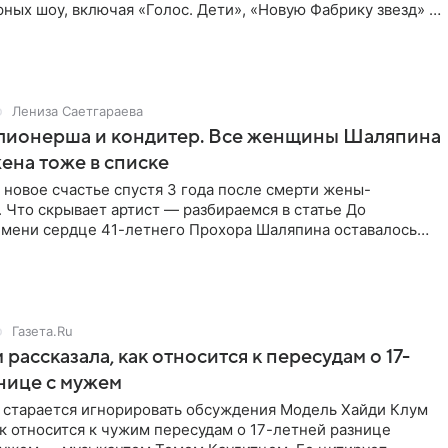
ных шоу, включая «Голос. Дети», «Новую Фабрику звезд» и
вую
Лениза Саетгараева
ллионерша и кондитер. Все женщины Шаляпина
жена тоже в списке
новое счастье спустя 3 года после смерти жены-
Что скрывает артист — разбираемся в статье До
емени сердце 41-летнего Прохора Шаляпина оставалось
2021 году он похоронил
Газета.Ru
рассказала, как относится к пересудам о 17-
нице с мужем
 старается игнорировать обсуждения Модель Хайди Клум
ак относится к чужим пересудам о 17-летней разнице