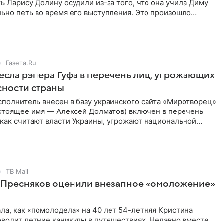
ь Ларису Долину осудили из-за того, что она учила Диму
ьно петь во время его выступления. Это произошло
 назад
Газета.Ru
есла рэпера Гуфа в перечень лиц, угрожающих
сности страны
сполнитель внесен в базу украинского сайта «Миротворец»
астоящее имя — Алексей Долматов) включен в перечень
 как считают власти Украины, угрожают национальной
страны.
ТВ Mail
и Пресняков оценили внезапное «омоложение»
ла, как «помолодела» на 40 лет 54-летняя Кристина
водит летние каникулы в путешествиях. Недавно вместе