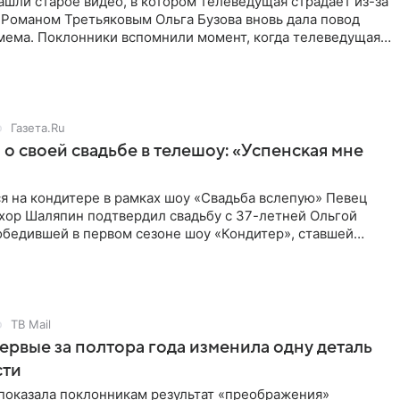
шли старое видео, в котором телеведущая страдает из-за
 Романом Третьяковым Ольга Бузова вновь дала повод
 мема. Поклонники вспомнили момент, когда телеведущая
Роману
Газета.Ru
о своей свадьбе в телешоу: «Успенская мне
я на кондитере в рамках шоу «Свадьба вслепую» Певец
хор Шаляпин подтвердил свадьбу с 37-летней Ольгой
обедившей в первом сезоне шоу «Кондитер», ставшей
ната Агзамова.
ТВ Mail
ервые за полтора года изменила одну деталь
сти
показала поклонникам результат «преображения»