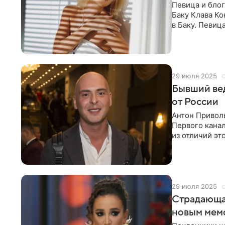
Певица и бло
Баку Клава К
в Баку. Певиц
и родителями
29 июля 2025
Бывший вед
от России
Антон Привол
Первого канал
из отличий эт
в видео, дост
29 июля 2025
Страдающая
новым мемо