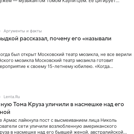
 мужем — музыкантом Томом Каулитцем. Ее цитирует
e. Знаменитость
Аргументы и факты
дкой рассказал, почему его «называли
 когда был открыт Московский театр мюзикла, не все верили
йского мюзикла Московский театр мюзикла готовит
ероприятие к своему 15-летнему юбилею. «Когда
крывали театр
Lenta.Ru
ую Тома Круза уличили в насмешке над его
ной
е Армас лайкнула пост с высмеиванием лица Николь
ователи сети уличили возлюбленную американского
руза в насмешке над его бывшей женой, австралийской