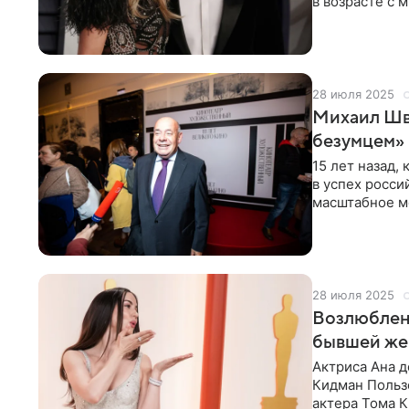
в возрасте с
издание Peopl
28 июля 2025
Михаил Швы
безумцем»
15 лет назад,
в успех росси
масштабное м
мы только от
28 июля 2025
Возлюбленн
бывшей же
Актриса Ана д
Кидман Польз
актера Тома К