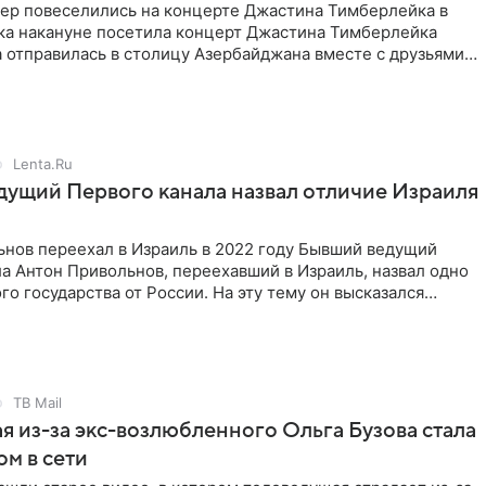
гер повеселились на концерте Джастина Тимберлейка в
ока накануне посетила концерт Джастина Тимберлейка
а отправилась в столицу Азербайджана вместе с друзьями
. Также
Lenta.Ru
ущий Первого канала назвал отличие Израиля
ьнов переехал в Израиль в 2022 году Бывший ведущий
а Антон Привольнов, переехавший в Израиль, назвал одно
ого государства от России. На эту тему он высказался
упном
ТВ Mail
 из-за экс-возлюбленного Ольга Бузова стала
м в сети