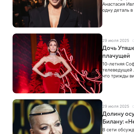
Анастасия Ивл
одну деталь в
ярко-красный
29 июля 2025
Дочь Утяше
плачущей
10-летняя Соф
телеведущей 
что трижды ви
четы раскрыл
29 июля 2025
Долину осу
Билану: «Н
В сети обсужд