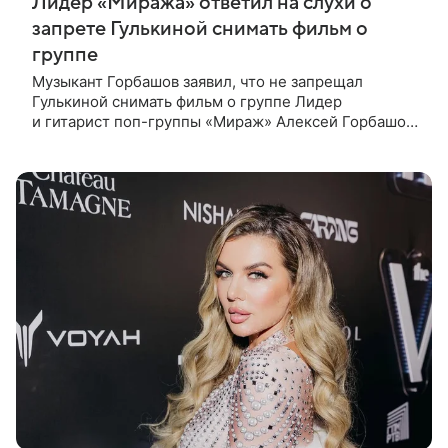
Лидер «Миража» ответил на слухи о
запрете Гулькиной снимать фильм о
группе
Музыкант Горбашов заявил, что не запрещал
Гулькиной снимать фильм о группе Лидер
и гитарист поп-группы «Мираж» Алексей Горбашов
ответил на сообщения о том, что запретил экс-
солистке Наталии Гулькиной снимать фильм