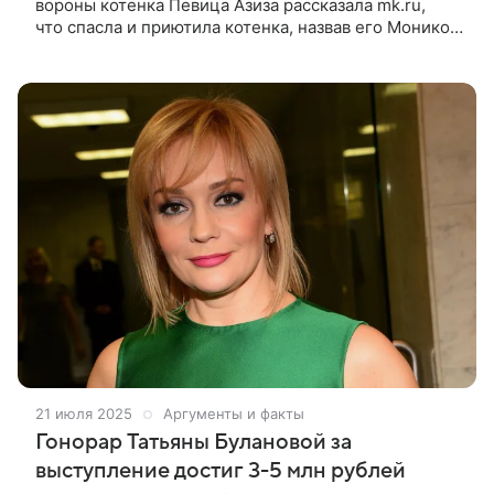
вороны котенка Певица Азиза рассказала mk.ru,
что спасла и приютила котенка, назвав его Моникой
Беллуччи. По словам исполнительницы,
на территории ее деревни много бездомных
21 июля 2025
Аргументы и факты
Гонорар Татьяны Булановой за
выступление достиг 3-5 млн рублей