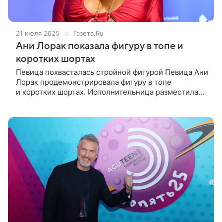
21 июля 2025
Газета.Ru
Ани Лорак показала фигуру в топе и
коротких шортах
Певица похвасталась стройной фигурой Певица Ани
Лорак продемонстрировала фигуру в топе
и коротких шортах. Исполнительница разместила
фото в Instagram (владелец компания Meta признана
в России экстремистской и з