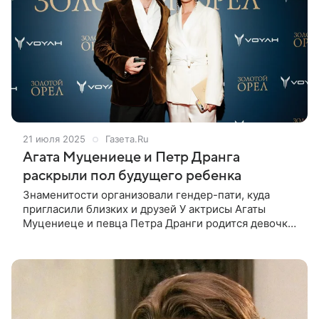
21 июля 2025
Газета.Ru
Агата Муцениеце и Петр Дранга
раскрыли пол будущего ребенка
Знаменитости организовали гендер-пати, куда
пригласили близких и друзей У актрисы Агаты
Муцениеце и певца Петра Дранги родится девочка.
Об этом артистка рассказала в Instagram (владелец
компания Meta признана в России