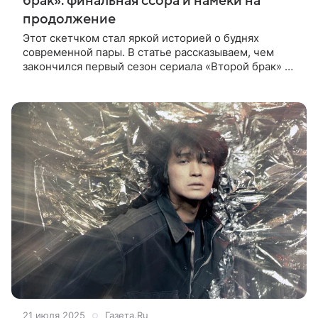
брак»: финальная ссора и намеки на
продолжение
Этот скетчком стал яркой историей о буднях
современной пары. В статье рассказываем, чем
закончился первый сезон сериала «Второй брак» и
как сложилась судьба главных героев. Если вы
следили за приключениями Арины
21 июля 2025
Газета.Ru