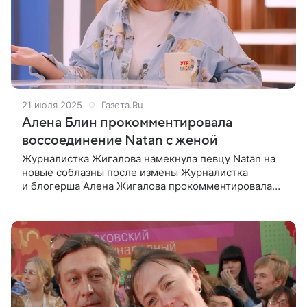
21 июля 2025
Газета.Ru
Алена Блин прокомментировала
воссоединение Natan с женой
Журналистка Жигалова намекнула певцу Natan на
новые соблазны после измены Журналистка
и блогерша Алена Жигалова прокомментировала
воссоединение рэпера Natan (настоящее имя
Алишер Мирзохонов) с женой Анастасией
Швецовой.