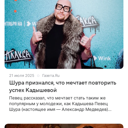
21 июля 2025
Газета.Ru
Шура признался, что мечтает повторить
успех Кадышевой
Певец рассказал, что мечтает стать таким же
популярным у молодежи, как Кадышева Певец
Шура (настоящее имя — Александр Медведев)
признался, что мечтает достичь такого же успеха
у молодой аудитории, как Надежда Кадышева.