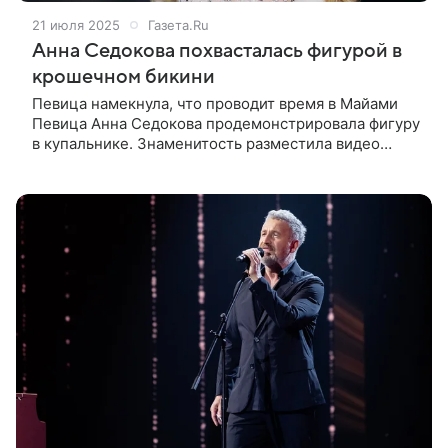
21 июля 2025
Газета.Ru
Анна Седокова похвасталась фигурой в
крошечном бикини
Певица намекнула, что проводит время в Майами
Певица Анна Седокова продемонстрировала фигуру
в купальнике. Знаменитость разместила видео
в Instagram (владелец компания Meta признана
в России экстремистской и за