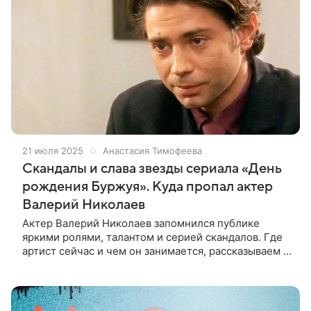
21 июля 2025
Анастасия Тимофеева
Скандалы и слава звезды сериала «День
рождения Буржуя». Куда пропал актер
Валерий Николаев
Актер Валерий Николаев запомнился публике
яркими ролями, талантом и серией скандалов. Где
артист сейчас и чем он занимается, рассказываем в
обзоре В 90-х он был редким примером актера,
покорившего и Россию, и Запад.