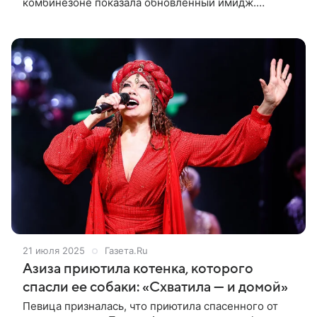
комбинезоне показала обновленный имидж.
Снимками она поделилась в Instagram (владелец
компания Meta признана в России экстремистской
21 июля 2025
Газета.Ru
Азиза приютила котенка, которого
спасли ее собаки: «Схватила — и домой»
Певица призналась, что приютила спасенного от