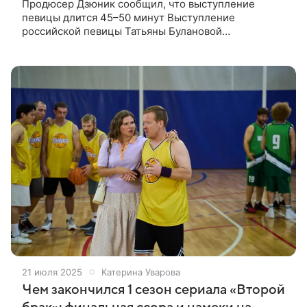
Продюсер Дзюник сообщил, что выступление
певицы длится 45–50 минут Выступление
российской певицы Татьяны Булановой
оценивается в пределах трех-пяти миллионов
рублей. Об этом в разговоре с корреспондентом
aif.ru
21 июля 2025
Катерина Уварова
Чем закончился 1 сезон сериала «Второй