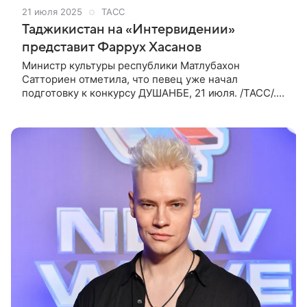
21 июля 2025
ТАСС
Таджикистан на «Интервидении»
представит Фаррух Хасанов
Министр культуры республики Матлубахон
Сатториен отметила, что певец уже начал
подготовку к конкурсу ДУШАНБЕ, 21 июля. /ТАСС/.
Певец Фаррух Хасанов представит Таджикистан
на международном музыкальном конкурсе
«Интервидение»,