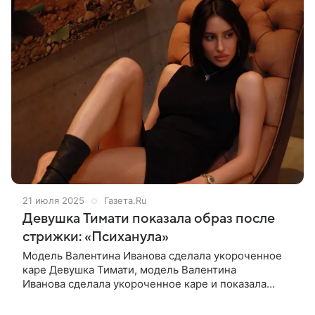
21 июля 2025
Газета.Ru
Девушка Тимати показала образ после
стрижки: «Психанула»
Модель Валентина Иванова сделала укороченное
каре Девушка Тимати, модель Валентина
Иванова сделала укороченное каре и показала
результат. Снимками она поделилась в Instagram
(владелец компания Meta признана в России