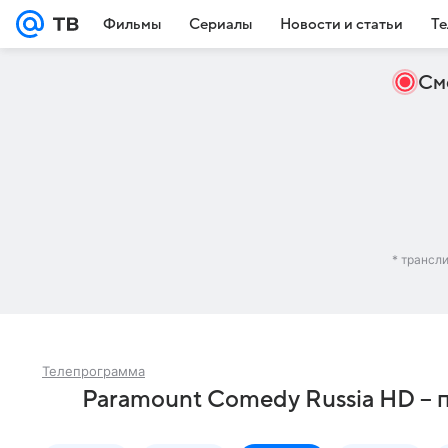
Фильмы
Сериалы
Новости и статьи
Те
См
* трансл
Телепрограмма
Paramount Comedy Russia HD – 