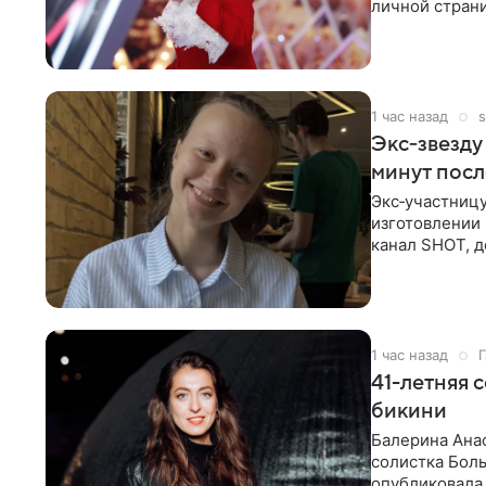
личной стран
На снимке
1 час назад
s
Экс‑звезду
минут пос
Экс‑участниц
изготовлении 
канал SHOT, д
об
1 час назад
Г
41-летняя 
бикини
Балерина Анас
солистка Боль
опубликовала 