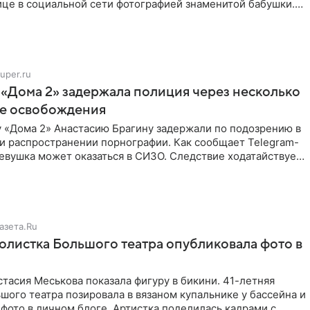
ице в социальной сети фотографией знаменитой бабушки.
uper.ru
 «Дома 2» задержала полиция через несколько
ле освобождения
у «Дома 2» Анастасию Брагину задержали по подозрению в
и распространении порнографии. Как сообщает Telegram-
евушка может оказаться в СИЗО. Следствие ходатайствует
азета.Ru
солистка Большого театра опубликовала фото в
тасия Меськова показала фигуру в бикини. 41-летняя
шого театра позировала в вязаном купальнике у бассейна и
фото в личном блоге. Артистка поделилась кадрами с