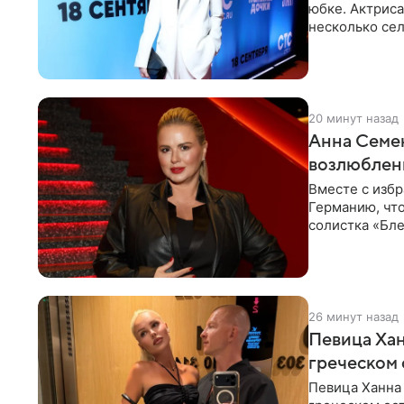
юбке. Актриса
несколько сел
социальной се
20 минут назад
Анна Семен
возлюбле
Вместе с изб
Германию, чт
солистка «Бле
социальной
26 минут назад
Певица Хан
греческом
Певица Ханна