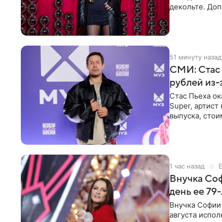
декольте. До
выпрямили во
51 минуту назад
СМИ: Стас 
рублей из
Стас Пьеха ок
Super, артист
выпуска, стои
1 час назад
Внучка Соф
день ее 79
Внучка Софии 
августа испол