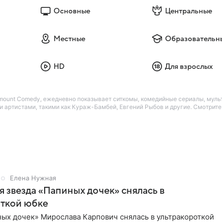
Основные
Центральные
Местные
Образовательн
HD
Для взрослых
amount Comedy, ежедневно показывает ситкомы, комедийные сериалы, мул
 артистами, такими как Кураж-Бамбей, Евгений Рыбов и другие. Смотрит
Елена Нужная
 звезда «Папиных дочек» снялась в
откой юбке
ых дочек» Мирослава Карпович снялась в ультракороткой