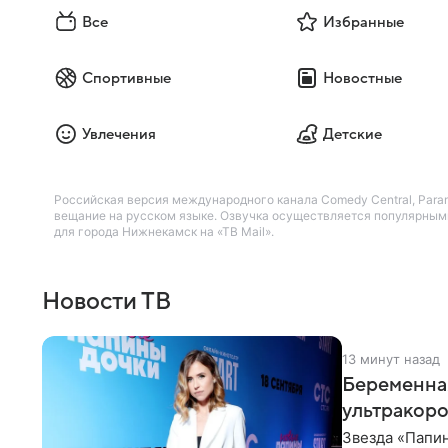
Все
Избранные
Спортивные
Новостные
Увлечения
Детские
Российская версия международного канала Comedy Central, Par
вещание на русском языке. Озвучка осуществляется популярными
для города Нижнекамск на «ТВ Mail».
Новости ТВ
13 минут назад
Беременная
ультракор
Звезда «Папин