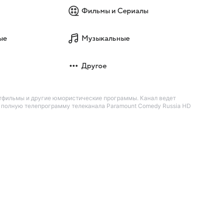
Фильмы и Сериалы
ые
Музыкальные
Другое
ьтфильмы и другие юмористические программы. Канал ведет
е полную телепрограмму телеканала Paramount Comedy Russia HD