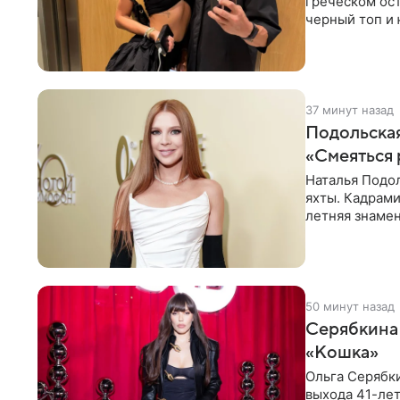
греческом ост
черный топ и 
тон, серьги с
37 минут назад
Подольская
«Смеяться 
Наталья Подол
яхты. Кадрами
летняя знаме
купальнике с
50 минут назад
Серябкина 
«Кошка»
Ольга Серябки
выхода 41-лет