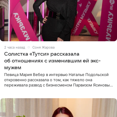
2 часа назад
Соня Жарова
Солистка «Тутси» рассказала
об отношениях с изменившим ей экс-
мужем
Певица Мария Вебер в интервью Наталье Подольской
откровенно рассказала о том, как тяжело она
переживала развод с бизнесменом Парвизом Ясиновым.
Артистка призналась, что измена бывшего супруга стала
для нее