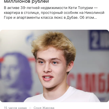
миллионов рублей
В активе 39-летней недвижимости Кети Топурии —
квартира в столице, просторный особняк на Николиной
Горе и апартаменты класса люкс в Дубае. Об этом
сообщает Telegram-канал «Звездач» в рубрике «По
домам». По
15 часов назад
Соня Жарова