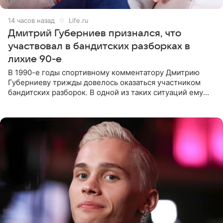
14 часов назад
Life.ru
Дмитрий Губерниев признался, что
участвовал в бандитских разборках в
лихие 90-е
В 1990-е годы спортивному комментатору Дмитрию
Губерниеву трижды довелось оказаться участником
бандитских разборок. В одной из таких ситуаций ему
выдали тяжелый предмет и приказали вступить в драку,
однако он