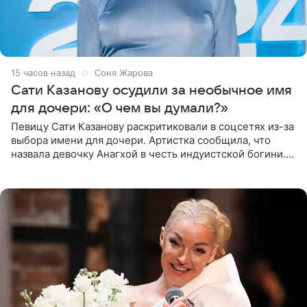
15 часов назад
Соня Жарова
Сати Казанову осудили за необычное имя
для дочери: «О чем вы думали?»
Певицу Сати Казанову раскритиковали в соцсетях из-за
выбора имени для дочери. Артистка сообщила, что
назвала девочку Анагхой в честь индуистской богини.
При этом исполнительница скрывала это имя от
поклонников