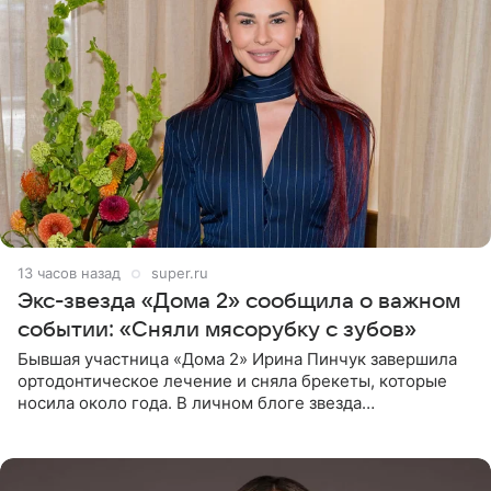
13 часов назад
super.ru
Экс-звезда «Дома 2» сообщила о важном
событии: «Сняли мясорубку с зубов»
Бывшая участница «Дома 2» Ирина Пинчук завершила
ортодонтическое лечение и сняла брекеты, которые
носила около года. В личном блоге звезда
опубликовала видео из кабинета стоматолога, где
показала процесс снятия