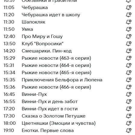
10:57
Обезьянки и грабители
11:05
Чебурашка
11:20
Чебурашка идет в школу
11:30
Шапокляк
11:50
Умка
12:40
Про Миру и Гошу
13:50
Клуб "Вопросики"
14:20
Смешарики. Пин-код
15:29
Рыжие новости (463-я серия)
15:31
Рыжие новости (464-я серия)
15:34
Рыжие новости (465-я серия)
15:35
Приключения Бельфора и Люпена
15:36
Рыжие новости (466-я серия)
16:45
Винни-Пух
16:55
Винни-Пух и день забот
17:20
Винни-Пух идет в гости
17:30
Сказка о Золотом Петушке
18:00
Цветняшки (Эмоции и чувства)
19:10
Енотки. Первые слова