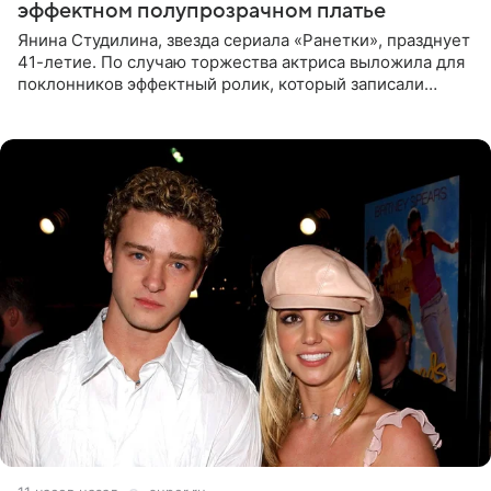
эффектном полупрозрачном платье
Янина Студилина, звезда сериала «Ранетки», празднует
41-летие. По случаю торжества актриса выложила для
поклонников эффектный ролик, который записали
прошлой ночью. В кадре артистка предстала в
вечернем