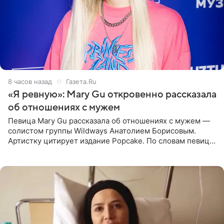
8 часов назад
Газета.Ru
«Я ревную»: Mary Gu откровенно рассказала
об отношениях с мужем
Певица Mary Gu рассказала об отношениях с мужем —
солистом группы Wildways Анатолием Борисовым.
Артистку цитирует издание Popcake. По словам певицы,
залог любви — это принять недостатки другого
человека. Также