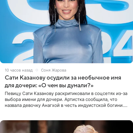
10 часов назад
Соня Жарова
Сати Казанову осудили за необычное имя
для дочери: «О чем вы думали?»
Певицу Сати Казанову раскритиковали в соцсетях из-за
выбора имени для дочери. Артистка сообщила, что
назвала девочку Анагхой в честь индуистской богини.
При этом исполнительница скрывала это имя от
поклонников