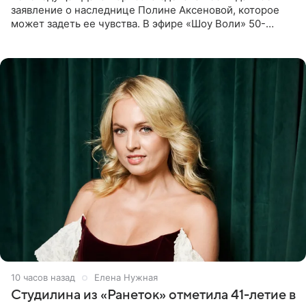
заявление о наследнице Полине Аксеновой, которое
может задеть ее чувства. В эфире «Шоу Воли» 50-
летняя знаменитость откровенно призналась, что не
считает свою дочь
10 часов назад
Елена Нужная
Студилина из «Ранеток» отметила 41-летие в