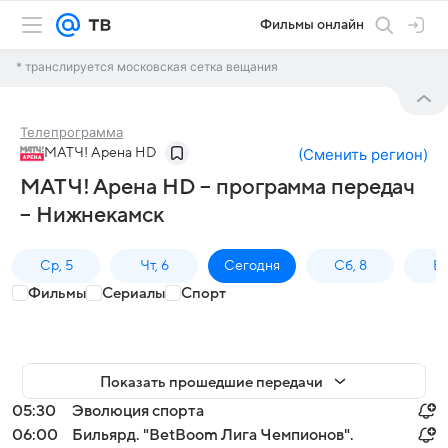
Фильмы онлайн
* транслируется московская сетка вещания
Телепрограмма
МАТЧ! Арена HD
(
Сменить регион
)
МАТЧ! Арена HD – программа передач
– Нижнекамск
Ср, 5
Чт, 6
Сегодня
Сб, 8
Вс
Фильмы
Сериалы
Спорт
Показать прошедшие передачи
05:30
Эволюция спорта
06:00
Бильярд. "BetBoom Лига Чемпионов".