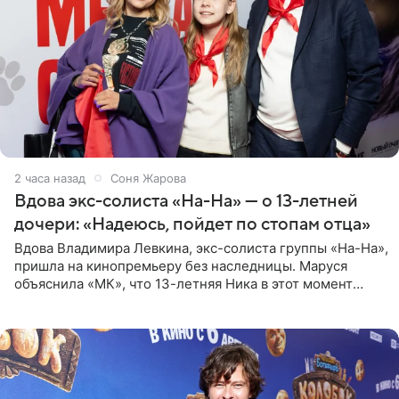
2 часа назад
Соня Жарова
Вдова экс-солиста «На-На» — о 13-летней
дочери: «Надеюсь, пойдет по стопам отца»
Вдова Владимира Левкина, экс-солиста группы «На-На»,
пришла на кинопремьеру без наследницы. Маруся
объяснила «МК», что 13-летняя Ника в этот момент
возвращалась домой с международного вокального
конкурса, где