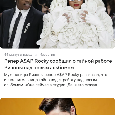
45 минут назад
Известия
Рэпер A$AP Rocky сообщил о тайной работе
Рианны над новым альбомом
Муж певицы Рианны рэпер A$AP Rocky рассказал, что
исполнительница тайно ведет работу над новым
альбомом. «Она сейчас в студии. Да, я это сказал.
Прости, детка», — признался рэпер 5 августа в шоу The
Jason Lee