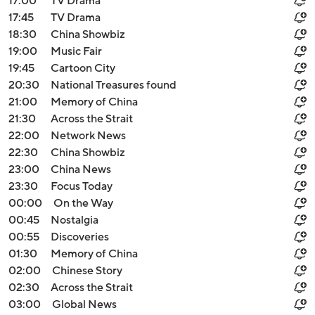
17:00
TV Drama
17:45
TV Drama
18:30
China Showbiz
19:00
Music Fair
19:45
Cartoon City
20:30
National Treasures found
21:00
Memory of China
21:30
Across the Strait
22:00
Network News
22:30
China Showbiz
23:00
China News
23:30
Focus Today
00:00
On the Way
00:45
Nostalgia
00:55
Discoveries
01:30
Memory of China
02:00
Chinese Story
02:30
Across the Strait
03:00
Global News