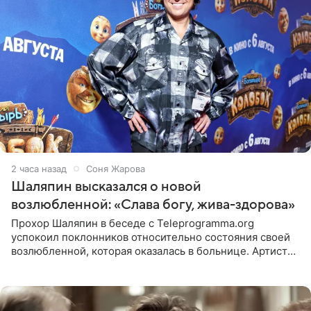
2 часа назад
Соня Жарова
Шаляпин высказался о новой
возлюбленной: «Слава богу, жива-здорова»
Прохор Шаляпин в беседе с Teleprogramma.org
успокоил поклонников относительно состояния своей
возлюбленной, которая оказалась в больнице. Артист
признался, что выдохнул спокойно: жизнь женщины вне
опасности, а