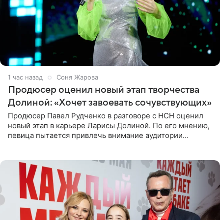
1 час назад
Соня Жарова
Продюсер оценил новый этап творчества
Долиной: «Хочет завоевать сочувствующих»
Продюсер Павел Рудченко в разговоре с НСН оценил
новый этап в карьере Ларисы Долиной. По его мнению,
певица пытается привлечь внимание аудитории
«сочувствующих», идя по пути, который ранее уже
протоптали Ольга