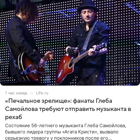
1 час назад
Life.ru
«Печальное зрелище»: фанаты Глеба
Самойлова требуют отправить музыканта в
рехаб
Состояние 56-летнего музыканта Глеба Самойлова,
бывшего лидера группы «Агата Кристи», вызвало
серьезную тревогу у поклонников после его