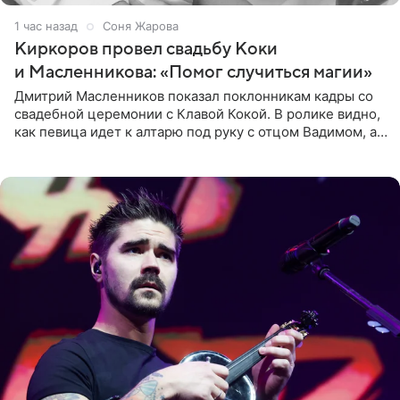
1 час назад
Соня Жарова
Киркоров провел свадьбу Коки
и Масленникова: «Помог случиться магии»
Дмитрий Масленников показал поклонникам кадры со
свадебной церемонии с Клавой Кокой. В ролике видно,
как певица идет к алтарю под руку с отцом Вадимом, а у
алтаря ее ждут жених и Филипп Киркоров. Именно