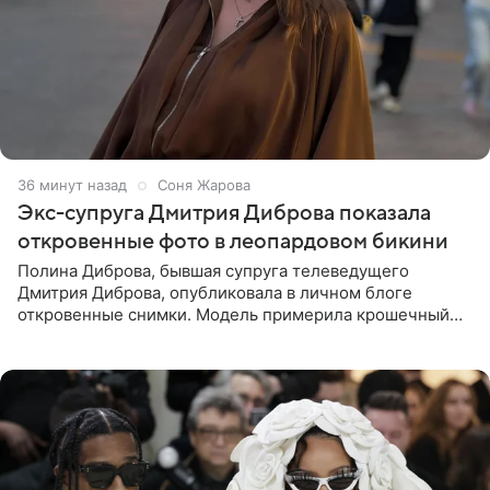
37 минут назад
Соня Жарова
Экс-супруга Дмитрия Диброва показала
откровенные фото в леопардовом бикини
Полина Диброва, бывшая супруга телеведущего
Дмитрия Диброва, опубликовала в личном блоге
откровенные снимки. Модель примерила крошечный
бикини с леопардовым принтом и устроила фотосессию
в гардеробной. В