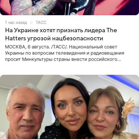
1 час назад
ТАСС
На Украине хотят признать лидера The
Hatters угрозой нацбезопасности
МОСКВА, 6 августа. /ТАСС/. Национальный совет
Украины по вопросам телевидения и радиовещания
просит Минкультуры страны внести российского
музыканта, лидера группы The Hatters Юрия Музыченко
в список лиц,