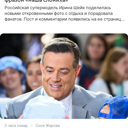
фразой «наша слониха»
Российская супермодель Ирина Шейк поделилась
новыми откровенными фото с отдыха и порадовала
фанатов. Пост и комментарии появились на ее странице
в Instagram (принадлежит компании Meta, признанной
экстремистской
2 часа назад
Соня Жарова