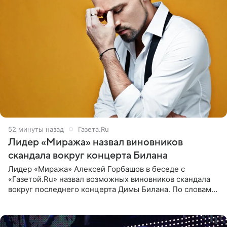
53 минуты назад
Газета.Ru
Лидер «Миража» назвал виновников
скандала вокруг концерта Билана
Лидер «Миража» Алексей Горбашов в беседе с
«Газетой.Ru» назвал возможных виновников скандала
вокруг последнего концерта Димы Билана. По словам
Горбашова, продумать нюансы сцены, не устроившей
зрителей, должны