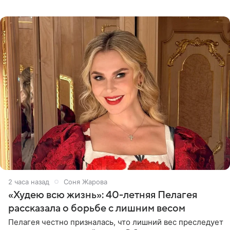
Однако его сыновья достойно продолжают знаменитую
фамилию в
2 часа назад
Соня Жарова
«Худею всю жизнь»: 40-летняя Пелагея
рассказала о борьбе с лишним весом
Пелагея честно призналась, что лишний вес преследует