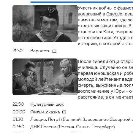
Участник войны с фашис
воевавший в Одессе, реш
памятным местам, где з
отважных защитников. В
становится Катя, очаров
о тех событиях. Уходя с
историю, в которой ест
подвигу…
21:30
Верность
После гибели отца стар
училища. Случайно он з
первая юношеская и робк
молодой лейтенант ведет
смерть, выжженные поля
воспоминание у Юры - о
расстояние, а он мечтает
22:50
Культурный шок
00:00
Фильм-сказка
01:30
Лекция. Петр I (Великий: Завершение Северной в
02:50
ДНК России (Россия. Санкт- Петербург)