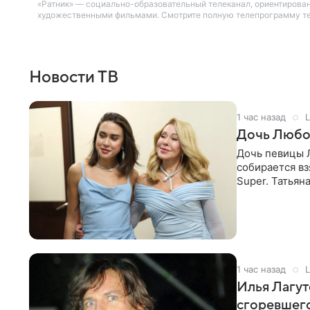
«Ратник» — социально-образовательный телеканал, ориентирова
художественными фильмами. Смотрите полную телепрограмму тел
Новости ТВ
1 час назад
L
Дочь Любо
Дочь певицы Л
собирается вз
Super. Татьян
поскольку им
1 час назад
L
Илья Лагут
сгоревшег