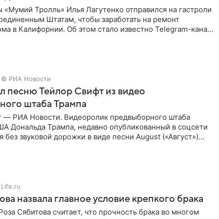
ы «Мумий Тролль» Илья Лагутенко отправился на гастроли
Соединенным Штатам, чтобы заработать на ремонт
ма в Калифорнии. Об этом стало известно Telegram-каналу
х
© РИА Новости
ал песню Тейлор Свифт из видео
ного штаба Трампа
г — РИА Новости. Видеоролик предвыборного штаба
ША Дональда Трампа, недавно опубликованный в соцсети
ся без звуковой дорожки в виде песни August («Август»)
Life.ru
ова назвала главное условие крепкого брака
оза Сябитова считает, что прочность брака во многом