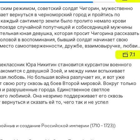
тским режимом, советский солдат Чигорин, мужественно
ает вернуться в черноморский город и пройтись по
а каждый сантиметр земли было пролито немало крови
 поезде случайной попутчицей и собеседницей мужчины
ательная юная девушка, которая просит Чигорина рассказать
 головой в воспоминания, бывший солдат начинает свою
ь место самоотверженности, дружбе, взаимовыручке, любви 
7.1
шеклассник Юра Никитин становится курсантом военного
накомится с девушкой Зоей, и между ними вспыхивает
ая любовь. Но большая война разлучает их, и вот уже
 свою роту сквозь ад боев Второй мировой. Вокруг только
 и разрушенные города. Единственное светлое
 его любимой. Она незримо поддерживает его сквозь
 вернуться и сказать ей то, чего так и не успел
ойныв и создание Российской империи (1710 - 1723))