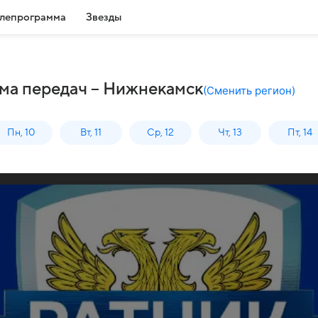
лепрограмма
Звезды
мма передач – Нижнекамск
(
Сменить регион
)
Пн, 10
Вт, 11
Ср, 12
Чт, 13
Пт, 14