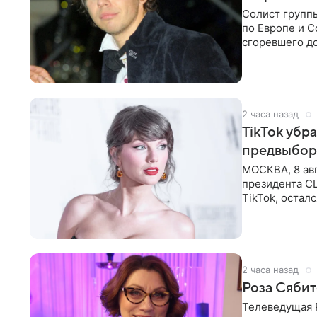
Солист групп
по Европе и 
сгоревшего до
Shot. В рамка
2 часа назад
TikTok убр
предвыбор
МОСКВА, 8 ав
президента С
TikTok, остал
американской
2 часа назад
Роза Сябит
Телеведущая Р