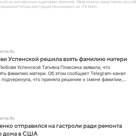
нный на молодежную аудиторию зрителей. Эфир канала представлен росси
еканала Ратник для города Нижнекамск на «ТВ Mail».
enta.Ru
ви Успенской решила взять фамилию матери
юбови Успенской Татьяна Плаксина заявила, что
ять фамилию матери. Об этом сообщает Telegram-канал
а подчеркнула, что приняла решение о смене фамилии,
енно от
enta.Ru
енко отправился на гастроли ради ремонта
о дома в США