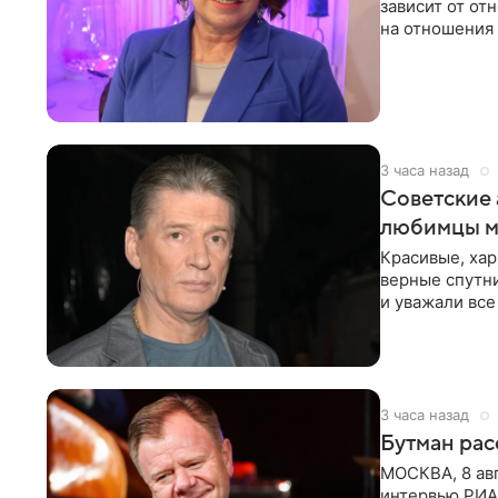
зависит от о
на отношения
канала на
3 часа назад
Советские 
любимцы м
Красивые, ха
верные спутни
и уважали все
в
3 часа назад
Бутман рас
МОСКВА, 8 ав
интервью РИА