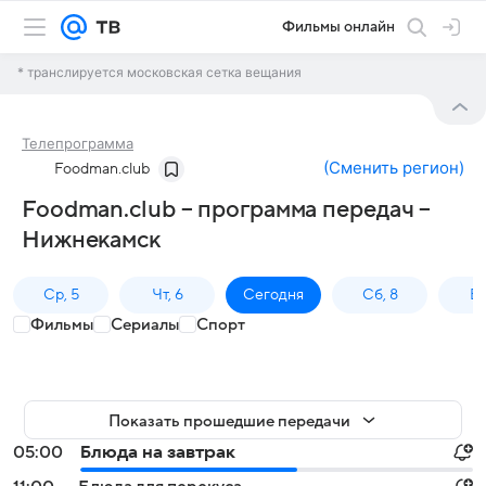
Фильмы онлайн
* транслируется московская сетка вещания
Телепрограмма
(
Сменить регион
)
Foodman.club
Foodman.club – программа передач –
Нижнекамск
Ср, 5
Чт, 6
Сегодня
Сб, 8
Вс
Фильмы
Сериалы
Спорт
Показать прошедшие передачи
05:00
Блюда на завтрак