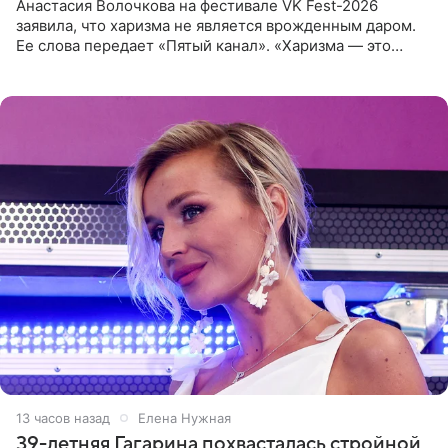
Анастасия Волочкова на фестивале VK Fest-2026
заявила, что харизма не является врожденным даром.
Ее слова передает «Пятый канал». «Харизма — это
отчасти все-таки приобретенное качество, а не
врожденное, потому
13 часов назад
Елена Нужная
39-летняя Гагарина похвасталась стройной