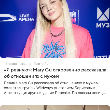
11 часов назад
Газета.Ru
«Я ревную»: Mary Gu откровенно рассказала
об отношениях с мужем
Певица Mary Gu рассказала об отношениях с мужем —
солистом группы Wildways Анатолием Борисовым.
Артистку цитирует издание Popcake. По словам певицы,
залог любви — это принять недостатки другого
человека. Также