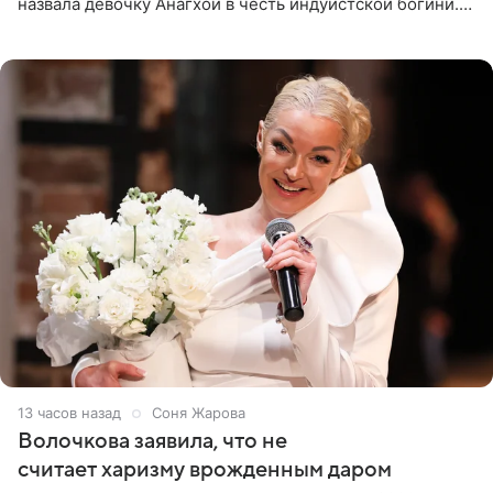
назвала девочку Анагхой в честь индуистской богини.
При этом исполнительница скрывала это имя от
поклонников
13 часов назад
Соня Жарова
Волочкова заявила, что не
считает харизму врожденным даром