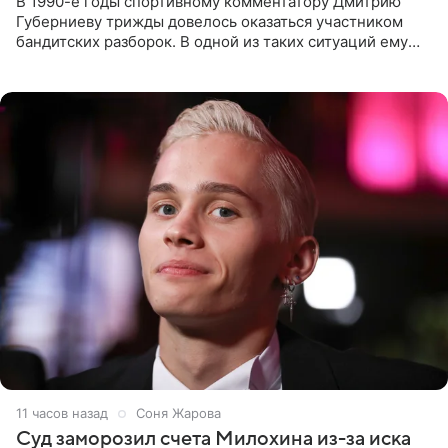
В 1990-е годы спортивному комментатору Дмитрию
Губерниеву трижды довелось оказаться участником
бандитских разборок. В одной из таких ситуаций ему
выдали тяжелый предмет и приказали вступить в драку,
однако он
11 часов назад
Соня Жарова
Суд заморозил счета Милохина из-за иска