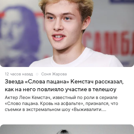
12 часов назад
Соня Жарова
Звезда «Слова пацана» Кемстач рассказал,
как на него повлияло участие в телешоу
Актер Леон Кемстач, известный по роли в сериале
«Слово пацана. Кровь на асфальте», признался, что
съемки в экстремальном шоу «Выживалити.
Наследники» кардинально повлияли на его образ жизни.
Подробностями он