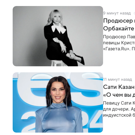
9 минут назад
Продюсер 
Орбакайте 
Продюсер Пав
певицы Крист
«Газета.Ru».
Батума могли
11 минут назад
Сати Казан
«О чем вы 
Певицу Сати К
для дочери. А
индуистской б
поклонников