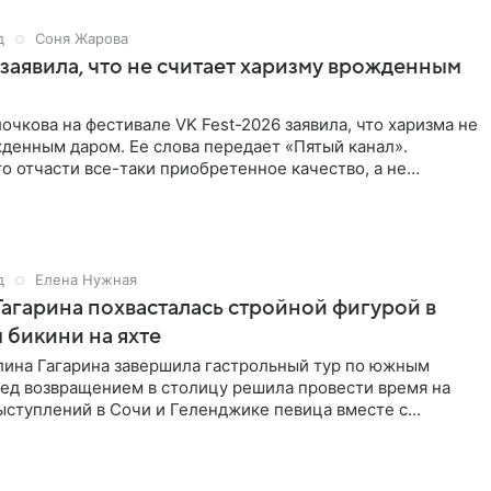
д
Соня Жарова
заявила, что не считает харизму врожденным
очкова на фестивале VK Fest-2026 заявила, что харизма не
денным даром. Ее слова передает «Пятый канал».
о отчасти все-таки приобретенное качество, а не
потому
д
Елена Нужная
Гагарина похвасталась стройной фигурой в
бикини на яхте
лина Гагарина завершила гастрольный тур по южным
ред возвращением в столицу решила провести время на
ыступлений в Сочи и Геленджике певица вместе с
равилась в