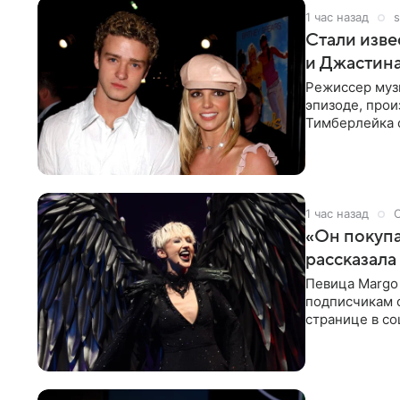
1 час назад
s
Стали изве
и Джастин
Режиссер муз
эпизоде, про
Тимберлейка 
постановщика
1 час назад
«Он покупа
рассказала
Певица Margo 
подписчикам о
странице в со
покупает мне 