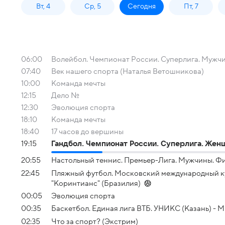
Вт, 4
Ср, 5
Сегодня
Пт, 7
06:00
Волейбол. Чемпионат России. Суперлига. Мужчин
07:40
Век нашего спорта (Наталья Ветошникова)
10:00
Команда мечты
12:15
Дело №
12:30
Эволюция спорта
18:10
Команда мечты
18:40
17 часов до вершины
19:15
Гандбол. Чемпионат России. Суперлига. Женщ
20:55
Настольный теннис. Премьер-Лига. Мужчины. Фи
22:45
Пляжный футбол. Московский международный кубо
"Коринтианс" (Бразилия)
00:05
Эволюция спорта
00:35
Баскетбол. Единая лига ВТБ. УНИКС (Казань) -
02:35
Что за спорт? (Экстрим)