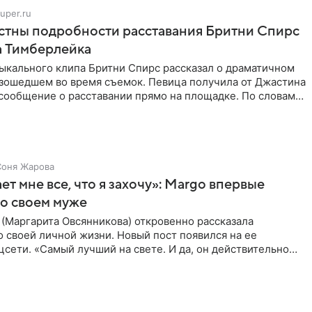
uper.ru
стны подробности расставания Бритни Спирс
а Тимберлейка
ыкального клипа Бритни Спирс рассказал о драматичном
изошедшем во время съемок. Певица получила от Джастина
сообщение о расставании прямо на площадке. По словам
,
Соня Жарова
ет мне все, что я захочу»: Margo впервые
 о своем муже
(Маргарита Овсянникова) откровенно рассказала
 своей личной жизни. Новый пост появился на ее
цсети. «Самый лучший на свете. И да, он действительно
все, что я