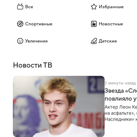
Все
Избранные
Спортивные
Новостные
Увлечения
Детские
Новости ТВ
2 минуты назад
Звезда «Сл
повлияло у
Актер Леон Ке
на асфальте»,
Наследники» 
он