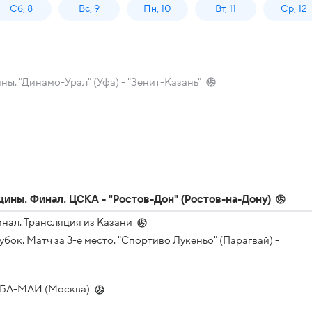
Сб, 8
Вс, 9
Пн, 10
Вт, 11
Ср, 12
ы. "Динамо-Урал" (Уфа) - "Зенит-Казань"
ины. Финал. ЦСКА - "Ростов-Дон" (Ростов-на-Дону)
нал. Трансляция из Казани
к. Матч за 3-е место. "Спортиво Лукеньо" (Парагвай) -
 МБА-МАИ (Москва)