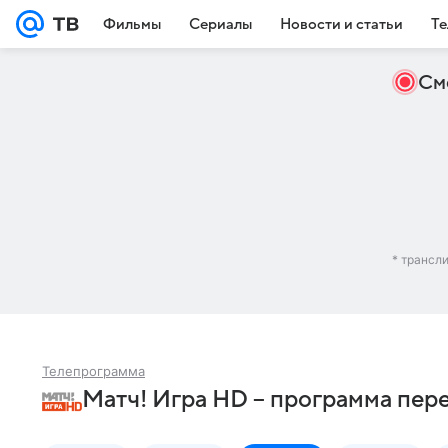
Фильмы
Сериалы
Новости и статьи
Те
См
* трансл
Телепрограмма
Матч! Игра HD – программа пер