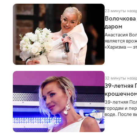
23 минуты наза
Волочкова 
даром
Анастасия Вол
является врож
«Харизма — эт
врожденное, 
32 минуты наза
39-летняя 
крошечном 
39-летняя По
городам и пе
воде. После в
командой отп