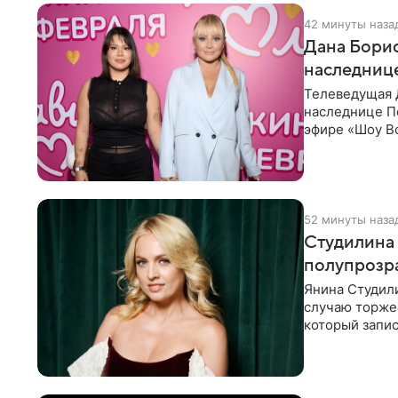
42 минуты наза
Дана Борис
наследнице
Телеведущая 
наследнице По
эфире «Шоу Во
не считает св
52 минуты наза
Студилина 
полупрозр
Янина Студили
случаю торже
который запис
вечернем