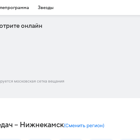
лепрограмма
Звезды
отрите онлайн
ируется московская сетка вещания
едач – Нижнекамск
(
Сменить регион
)