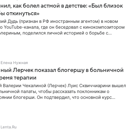
нил, как болел астмой в детстве: «Был близок
обы откинуться»
ий Дудь (признан в РФ иностранным агентом) в новом
о YouTube-канала, где он беседовал с кинокомпозитором
ьпериным, поделился личной историей о борьбе с
 астмой в
Елена Нужная
ный Лерчек показал блогершу в больничной
время терапии
 Валерии Чекалиной (Лерчек) Луис Сквиччиарини вышел
ольничной палаты, чтобы рассказать поклонникам о
янии блогерши. Он подтвердил, что основной курс
позади, но
Lenta.Ru