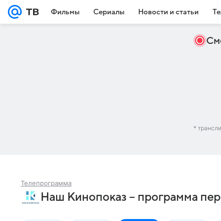
Фильмы
Сериалы
Новости и статьи
Те
См
* трансл
Телепрограмма
Наш Кинопоказ – программа пер