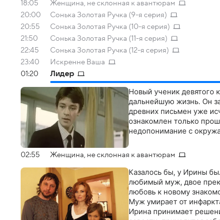
18:05
Женщина, не склонная к авантюрам
20:00
Сонька Золотая Ручка (9-я серия)
20:55
Сонька Золотая Ручка (10-я серия)
21:50
Сонька Золотая Ручка (11-я серия)
22:45
Сонька Золотая Ручка (12-я серия)
23:40
Искренне Ваша
01:20
Лидер
Новый ученик девятого 
дальнейшую жизнь. Он за
древних письмен уже ис
ознакомлен только прошл
недопонимание с окру
02:55
Женщина, не склонная к авантюрам
Казалось бы, у Ирины бы
любимый муж, двое прек
любовь к новому знаком
Муж умирает от инфаркта
Ирина принимает решени