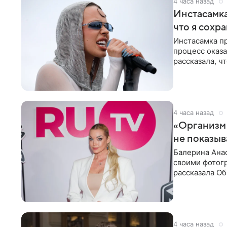
4 часа назад
Инстасамка
что я сохр
Инстасамка пр
процесс оказа
рассказала, ч
«ужасно
4 часа назад
«Организм 
не показыв
Балерина Анас
своими фотогр
рассказала О
что на
4 часа назад