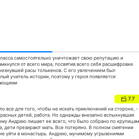
класса самостоятельно уничтожает свою репутацию и
мкнулся от всего мира, посвятив всего себя расшифровке
чезнувшей расы толькенов. С его увлечением был
ый учитель истории, поэтому у героя появляется
жающими
7.7
ло все для того, чтобы не искать приключений на стороне, -
расных детей, работа. Но однажды внезапно вспыхнувшая
ому Андрею лишает ее всего, что было собрано по крупицам
, дети презирают мать. Все потеряно. В полном смятении
е уйти в монастырь. Андрею, мучимому угрызениями