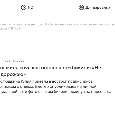
HD
Для взрослых
кино и сериалов разных лет. В эфире канала — от широко известных фильм
 на «ТВ Mail».
Елена Нужная
юшкина снялась в крошечном бикини: «Не
 дорожаю»
остюшкина Юлия привела в восторг подписчиков
снимком с отдыха. Блогер опубликовала на личной
циальной сети фото в ярком бикини, позируя на пирсе во
 в Турции,