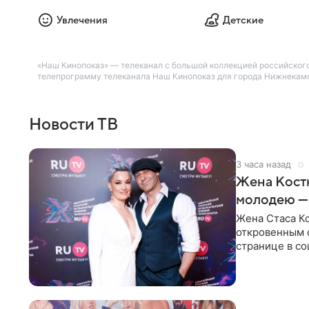
Увлечения
Детские
«Наш Кинопоказ» — телеканал с большой коллекцией российского 
телепрограмму телеканала Наш Кинопоказ для города Нижнекамск
Новости ТВ
3 часа назад
Жена Кост
молодею —
Жена Стаса К
откровенным 
странице в со
время отпуска