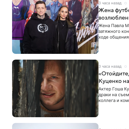
3 часа назад
Жена футбо
возлюбленн
Жена Павла Ма
затяжного ко
ходе общения 
раньше судил 
3 часа назад
«Отойдите,
Куценко на
Актер Гоша Ку
драки на съем
коллега и ком