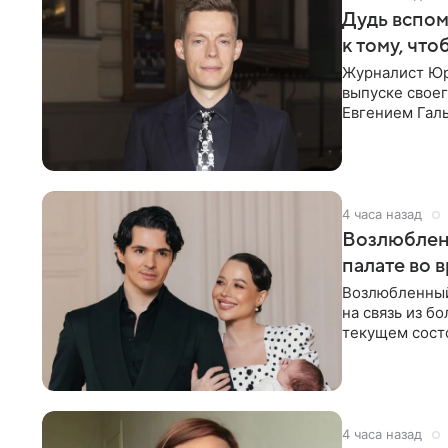
Дудь вспом
к тому, чт
Журналист Юр
выпуске своег
Евгением Гал
бронхиальной
4 часа назад
Возлюблен
палате во 
Возлюбленный
на связь из б
текущем состо
химиотерапии 
4 часа назад