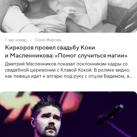
1 час назад
Соня Жарова
Киркоров провел свадьбу Коки
и Масленникова: «Помог случиться магии»
Дмитрий Масленников показал поклонникам кадры со
свадебной церемонии с Клавой Кокой. В ролике видно,
как певица идет к алтарю под руку с отцом Вадимом, а у
алтаря ее ждут жених и Филипп Киркоров. Именно