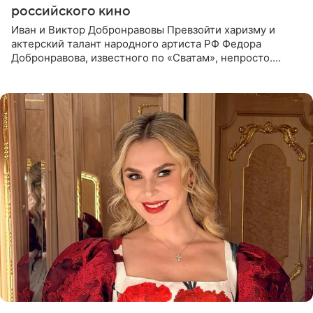
российского кино
Иван и Виктор Добронравовы Превзойти харизму и
актерский талант народного артиста РФ Федора
Добронравова, известного по «Сватам», непросто.
Однако его сыновья достойно продолжают знаменитую
фамилию в