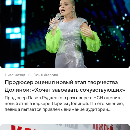
1 час назад
Соня Жарова
Продюсер оценил новый этап творчества
Долиной: «Хочет завоевать сочувствующих»
Продюсер Павел Рудченко в разговоре с НСН оценил
новый этап в карьере Ларисы Долиной. По его мнению,
певица пытается привлечь внимание аудитории
«сочувствующих», идя по пути, который ранее уже
протоптали Ольга