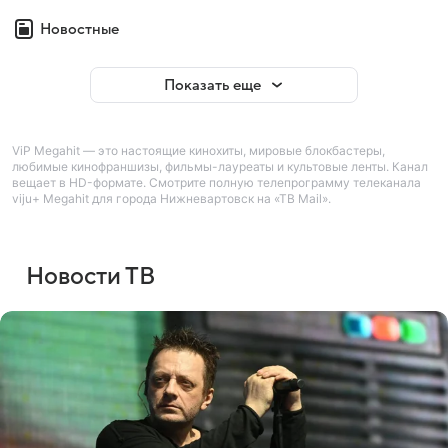
Новостные
Показать еще
ViP Megahit — это настоящие кинохиты, мировые блокбастеры,
любимые кинофраншизы, фильмы-лауреаты и культовые ленты. Канал
вещает в HD-формате. Смотрите полную телепрограмму телеканала
viju+ Megahit для города Нижневартовск на «ТВ Mail».
Новости ТВ