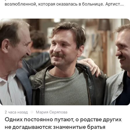
возлюбленной, которая оказалась в больнице. Артист
признался, что выдохнул спокойно: жизнь женщины вне
опасности, а
2 часа назад
Мария Серяпова
Одних постоянно путают, о родстве других
не догадываются: знаменитые братья