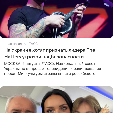
1 час назад
ТАСС
На Украине хотят признать лидера The
Hatters угрозой нацбезопасности
МОСКВА, 6 августа. /ТАСС/. Национальный совет
Украины по вопросам телевидения и радиовещания
просит Минкультуры страны внести российского
музыканта, лидера группы The Hatters Юрия Музыченко
в список лиц,