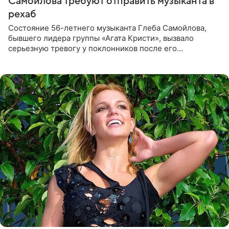
Самойлова требуют отправить музыканта в
рехаб
Состояние 56-летнего музыканта Глеба Самойлова,
бывшего лидера группы «Агата Кристи», вызвало
серьезную тревогу у поклонников после его
выступления в Москве. Пользователи соцсетей назвали
происходящее на сцене