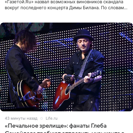
«Газетой.Ru» назвал возможных виновников скандала
вокруг последнего концерта Димы Билана. По словам
Горбашова, продумать нюансы сцены, не устроившей
зрителей, должны
43 минуты назад
Life.ru
«Печальное зрелище»: фанаты Глеба