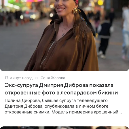
17 минут назад
Соня Жарова
Экс-супруга Дмитрия Диброва показала
откровенные фото в леопардовом бикини
Полина Диброва, бывшая супруга телеведущего
Дмитрия Диброва, опубликовала в личном блоге
откровенные снимки. Модель примерила крошечный
бикини с леопардовым принтом и устроила фотосессию
в гардеробной. В