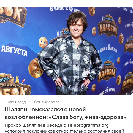
конкурса, где
1 час назад
Соня Жарова
Шаляпин высказался о новой
возлюбленной: «Слава богу, жива-здорова»
Прохор Шаляпин в беседе с Teleprogramma.org
успокоил поклонников относительно состояния своей