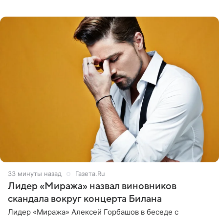
Прости, детка», — признался рэпер 5 августа в шоу The
Jason Lee
33 минуты назад
Газета.Ru
Лидер «Миража» назвал виновников
скандала вокруг концерта Билана
Лидер «Миража» Алексей Горбашов в беседе с