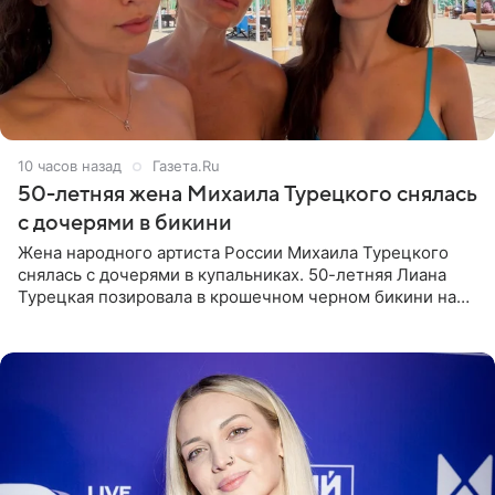
10 часов назад
Газета.Ru
50-летняя жена Михаила Турецкого снялась
с дочерями в бикини
Жена народного артиста России Михаила Турецкого
снялась с дочерями в купальниках. 50-летняя Лиана
Турецкая позировала в крошечном черном бикини на
пляже в Италии. Ее старшая дочь Сарина для отдыха
выбрала бандо