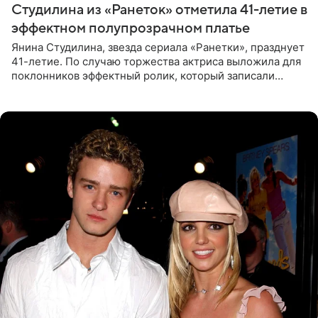
Студилина из «Ранеток» отметила 41-летие в
эффектном полупрозрачном платье
Янина Студилина, звезда сериала «Ранетки», празднует
41-летие. По случаю торжества актриса выложила для
поклонников эффектный ролик, который записали
прошлой ночью. В кадре артистка предстала в
вечернем