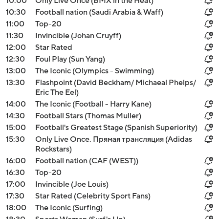
10:00
Only Live Once (BMX in the Heat)
10:30
Football nation (Saudi Arabia & Waff)
11:00
Top-20
11:30
Invincible (Johan Cruyff)
12:00
Star Rated
12:30
Foul Play (Sun Yang)
13:00
The Iconic (Olympics - Swimming)
13:30
Flashpoint (David Beckham/ Michaeal Phelps/
Eric The Eel)
14:00
The Iconic (Football - Harry Kane)
14:30
Football Stars (Thomas Muller)
15:00
Football's Greatest Stage (Spanish Superiority)
15:30
Only Live Once. Прямая трансляция (Adidas
Rockstars)
16:00
Football nation (CAF (WEST))
16:30
Top-20
17:00
Invincible (Joe Louis)
17:30
Star Rated (Celebrity Sport Fans)
18:00
The Iconic (Surfing)