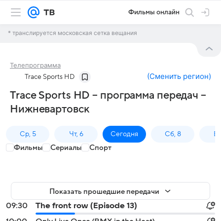
Фильмы онлайн
* транслируется московская сетка вещания
Телепрограмма
(
Сменить регион
)
Trace Sports HD
Trace Sports HD – программа передач –
Нижневартовск
Ср, 5
Чт, 6
Сегодня
Сб, 8
Вс
Фильмы
Сериалы
Спорт
Показать прошедшие передачи
09:30
The front row (Episode 13)