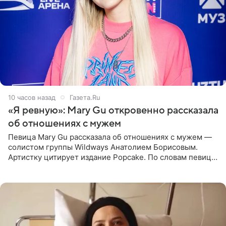
10 часов назад
Газета.Ru
«Я ревную»: Mary Gu откровенно рассказала
об отношениях с мужем
Певица Mary Gu рассказала об отношениях с мужем —
солистом группы Wildways Анатолием Борисовым.
Артистку цитирует издание Popcake. По словам певицы,
залог любви — это принять недостатки другого
человека. Также