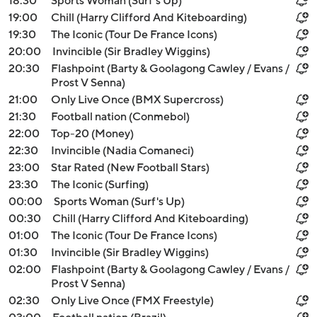
18:30
Sports Woman (Surf's Up)
19:00
Chill (Harry Clifford And Kiteboarding)
19:30
The Iconic (Tour De France Icons)
20:00
Invincible (Sir Bradley Wiggins)
20:30
Flashpoint (Barty & Goolagong Cawley / Evans /
Prost V Senna)
21:00
Only Live Once (BMX Supercross)
21:30
Football nation (Conmebol)
22:00
Top-20 (Money)
22:30
Invincible (Nadia Comaneci)
23:00
Star Rated (New Football Stars)
23:30
The Iconic (Surfing)
00:00
Sports Woman (Surf's Up)
00:30
Chill (Harry Clifford And Kiteboarding)
01:00
The Iconic (Tour De France Icons)
01:30
Invincible (Sir Bradley Wiggins)
02:00
Flashpoint (Barty & Goolagong Cawley / Evans /
Prost V Senna)
02:30
Only Live Once (FMX Freestyle)