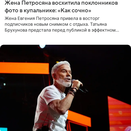
Жена Петросяна восхитила поклонников
фото в купальнике: «Как сочно»
Жена Евгения Петросяна привела в восторг
подписчиков новым снимком с отдыха. Татьяна
Брухунова предстала перед публикой в эффектном
черно-сиреневом монокини, позируя прямо в бассейне.
«Ох, как сочно», «Татьяна,