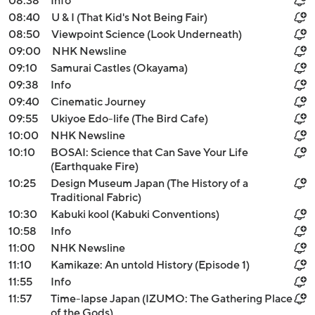
08:38
Info
08:40
U & I (That Kid's Not Being Fair)
08:50
Viewpoint Science (Look Underneath)
09:00
NHK Newsline
09:10
Samurai Castles (Okayama)
09:38
Info
09:40
Cinematic Journey
09:55
Ukiyoe Edo-life (The Bird Cafe)
10:00
NHK Newsline
10:10
BOSAI: Science that Can Save Your Life
(Earthquake Fire)
10:25
Design Museum Japan (The History of a
Traditional Fabric)
10:30
Kabuki kool (Kabuki Conventions)
10:58
Info
11:00
NHK Newsline
11:10
Kamikaze: An untold History (Episode 1)
11:55
Info
11:57
Time-lapse Japan (IZUMO: The Gathering Place
of the Gods)