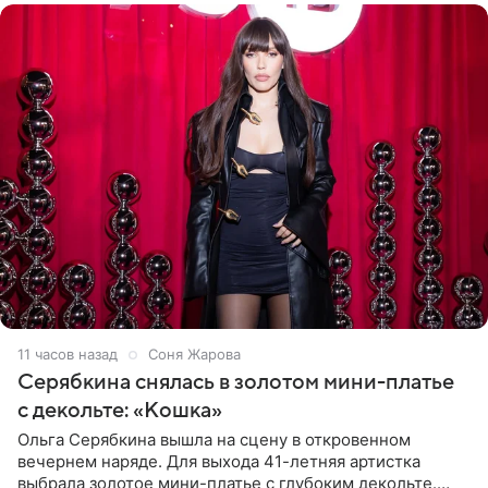
11 часов назад
Соня Жарова
Серябкина снялась в золотом мини-платье
с декольте: «Кошка»
Ольга Серябкина вышла на сцену в откровенном
вечернем наряде. Для выхода 41-летняя артистка
выбрала золотое мини-платье с глубоким декольте.