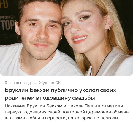
9 часов назад
Журнал OK!
Бруклин Бекхэм публично уколол своих
родителей в годовщину свадьбы
Накануне Бруклин Бекхэм и Никола Пельтц отметили
первую годовщину своей повторной церемонии обмена
клятвами любви и верности, на которую не позвали
никого из клана Бекхэм. По словам инсайдеров, пара
считает это