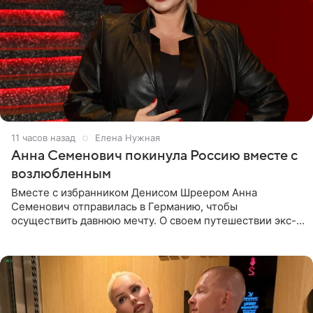
11 часов назад
Елена Нужная
Анна Семенович покинула Россию вместе с
возлюбленным
Вместе с избранником Денисом Шреером Анна
Семенович отправилась в Германию, чтобы
осуществить давнюю мечту. О своем путешествии экс-
солистка «Блестящих» рассказала поклонникам на
личной странице в социальной