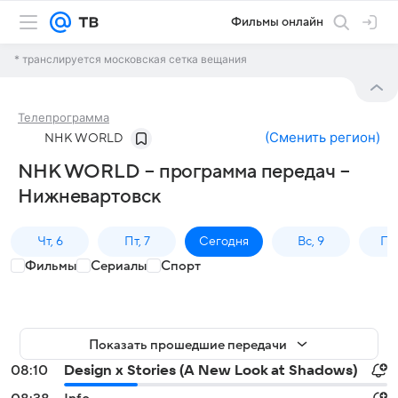
Фильмы онлайн
* транслируется московская сетка вещания
Телепрограмма
(
Сменить регион
)
NHK WORLD
NHK WORLD – программа передач –
Нижневартовск
Чт, 6
Пт, 7
Сегодня
Вс, 9
Пн,
Фильмы
Сериалы
Спорт
Показать прошедшие передачи
08:10
Design x Stories (A New Look at Shadows)