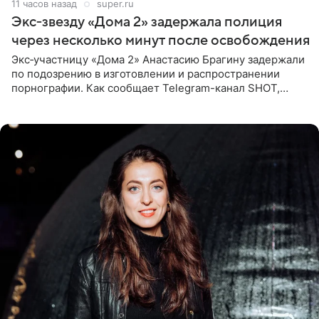
11 часов назад
super.ru
Экс‑звезду «Дома 2» задержала полиция
через несколько минут после освобождения
Экс‑участницу «Дома 2» Анастасию Брагину задержали
по подозрению в изготовлении и распространении
порнографии. Как сообщает Telegram-канал SHOT,
девушка может оказаться в СИЗО. Следствие
ходатайствует об