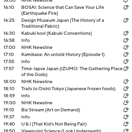
16:00
NHK Newsline
16:10
BOSAI: Science that Can Save Your Life
(Earthquake Fire)
16:25
Design Museum Japan (The History of a
Traditional Fabric)
16:30
Kabuki kool (Kabuki Conventions)
16:58
Info
17:00
NHK Newsline
17:10
Kamikaze: An untold History (Episode 1)
17:55
Info
17:57
Time-lapse Japan (IZUMO: The Gathering Place
of the Gods)
18:00
NHK Newsline
18:10
Trails to Oishii Tokyo (Japanese frozen foods)
18:59
Info
19:00
NHK Newsline
19:10
Biz Stream (Art on Demand)
19:37
Info
19:40
U & I (That Kid's Not Being Fair)
19:50
Viewpoint Science (Look Underneath)