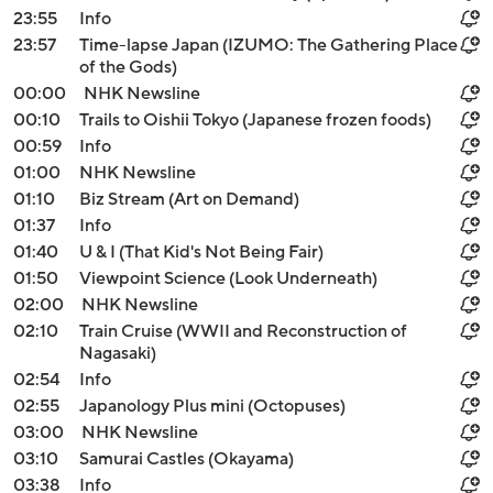
23:55
Info
23:57
Time-lapse Japan (IZUMO: The Gathering Place
of the Gods)
00:00
NHK Newsline
00:10
Trails to Oishii Tokyo (Japanese frozen foods)
00:59
Info
01:00
NHK Newsline
01:10
Biz Stream (Art on Demand)
01:37
Info
01:40
U & I (That Kid's Not Being Fair)
01:50
Viewpoint Science (Look Underneath)
02:00
NHK Newsline
02:10
Train Cruise (WWII and Reconstruction of
Nagasaki)
02:54
Info
02:55
Japanology Plus mini (Octopuses)
03:00
NHK Newsline
03:10
Samurai Castles (Okayama)
03:38
Info