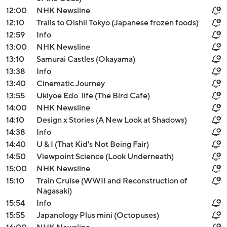
12:00
NHK Newsline
12:10
Trails to Oishii Tokyo (Japanese frozen foods)
12:59
Info
13:00
NHK Newsline
13:10
Samurai Castles (Okayama)
13:38
Info
13:40
Cinematic Journey
13:55
Ukiyoe Edo-life (The Bird Cafe)
14:00
NHK Newsline
14:10
Design x Stories (A New Look at Shadows)
14:38
Info
14:40
U & I (That Kid's Not Being Fair)
14:50
Viewpoint Science (Look Underneath)
15:00
NHK Newsline
15:10
Train Cruise (WWII and Reconstruction of
Nagasaki)
15:54
Info
15:55
Japanology Plus mini (Octopuses)