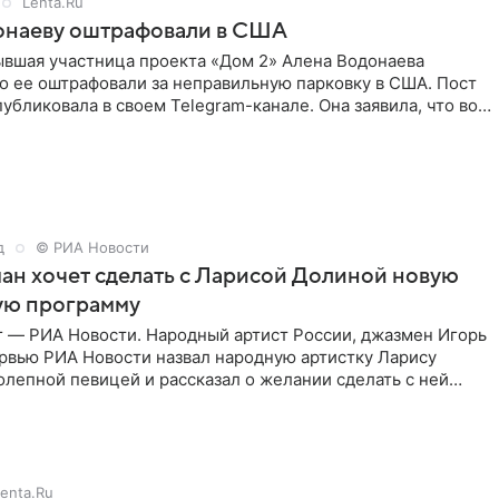
Lenta.Ru
онаеву оштрафовали в США
ывшая участница проекта «Дом 2» Алена Водонаева
то ее оштрафовали за неправильную парковку в США. Пост
публиковала в своем Telegram-канале. Она заявила, что во
д
© РИА Новости
ан хочет сделать с Ларисой Долиной новую
ую программу
г — РИА Новости. Народный артист России, джазмен Игорь
ервью РИА Новости назвал народную артистку Ларису
лепной певицей и рассказал о желании сделать с ней
тную
enta.Ru