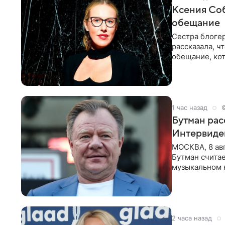
Ксения Соб
обещание
Сестра блогер
рассказала, ч
обещание, кот
заявила в
1 час назад
Бутман рас
Интервиде
МОСКВА, 8 ав
Бутман счита
музыкальном 
певица Варвар
2 часа назад