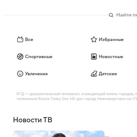
Все
Избранные
Спортивные
Новостные
Увлечения
Детские
RTД — документальный телеканал, освещающий жизнь городов, пр
телеканала Russia Today Doc HD для города Нижневартовск на «ТВ
Новости ТВ