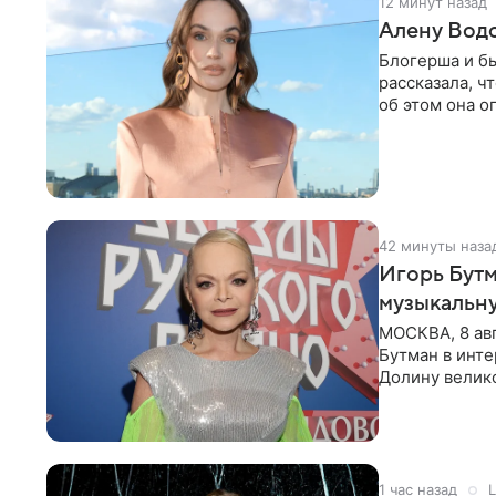
12 минут назад
Алену Вод
Блогерша и б
рассказала, ч
об этом она о
время отдыха
42 минуты наза
Игорь Бутм
музыкальн
МОСКВА, 8 ав
Бутман в инт
Долину велико
новую совмес
1 час назад
L