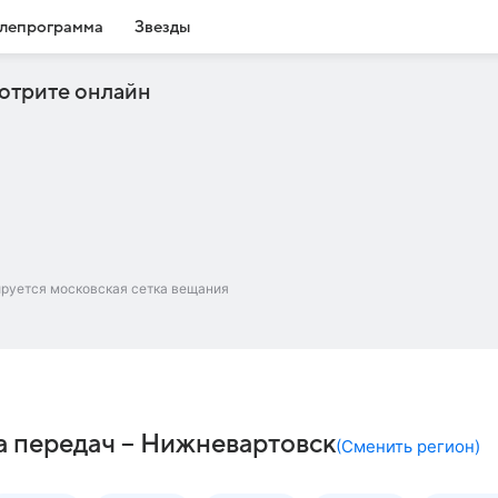
лепрограмма
Звезды
отрите онлайн
ируется московская сетка вещания
а передач – Нижневартовск
(
Сменить регион
)