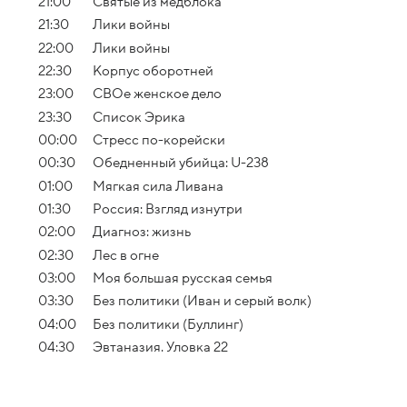
21:00
Святые из медблока
21:30
Лики войны
22:00
Лики войны
22:30
Корпус оборотней
23:00
СВОе женское дело
23:30
Список Эрика
00:00
Стресс по-корейски
00:30
Обедненный убийца: U-238
01:00
Мягкая сила Ливана
01:30
Россия: Взгляд изнутри
02:00
Диагноз: жизнь
02:30
Лес в огне
03:00
Моя большая русская семья
03:30
Без политики (Иван и серый волк)
04:00
Без политики (Буллинг)
04:30
Эвтаназия. Уловка 22