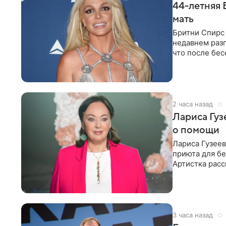
44-летняя 
мать
Бритни Спирс 
недавнем разг
что после бе
артистки
2 часа назад
Лариса Гу
о помощи
Лариса Гузее
приюта для бе
Артистка расс
животных к
3 часа назад