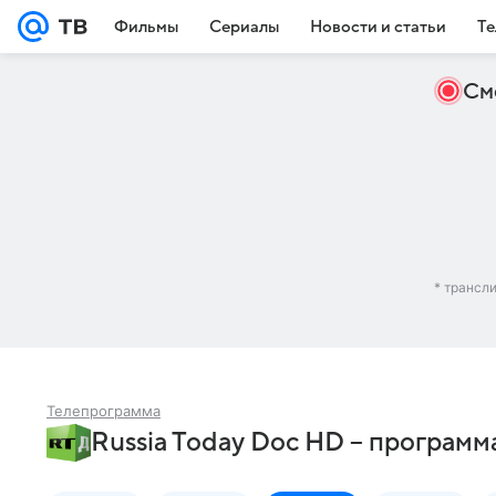
Фильмы
Сериалы
Новости и статьи
Те
См
* трансл
Телепрограмма
Russia Today Doc HD – программ