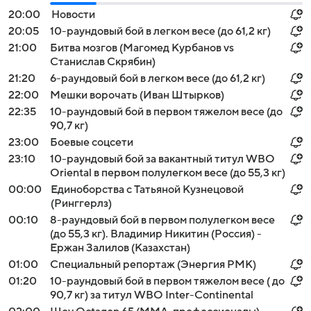
20:00
Новости
20:05
10-раундовый бой в легком весе (до 61,2 кг)
21:00
Битва мозгов (Магомед Курбанов vs
Станислав Скрябин)
21:20
6-раундовый бой в легком весе (до 61,2 кг)
22:00
Мешки ворочать (Иван Штырков)
22:35
10-раундовый бой в первом тяжелом весе (до
90,7 кг)
23:00
Боевые соцсети
23:10
10-раундовый бой за вакантный титул WBO
Oriental в первом полулегком весе (до 55,3 кг)
00:00
Единоборства с Татьяной Кузнецовой
(Ринггерлз)
00:10
8-раундовый бой в первом полулегком весе
(до 55,3 кг). Владимир Никитин (Россия) -
Ержан Залилов (Казахстан)
01:00
Специальный репортаж (Энергия РМК)
01:20
10-раундовый бой в первом тяжелом весе ( до
90,7 кг) за титул WBO Inter-Continental