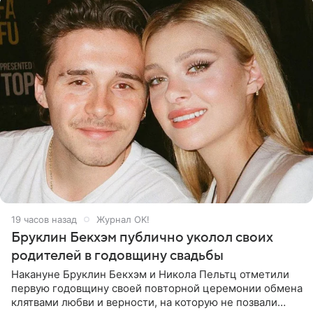
19 часов назад
Журнал OK!
Бруклин Бекхэм публично уколол своих
родителей в годовщину свадьбы
Накануне Бруклин Бекхэм и Никола Пельтц отметили
первую годовщину своей повторной церемонии обмена
клятвами любви и верности, на которую не позвали