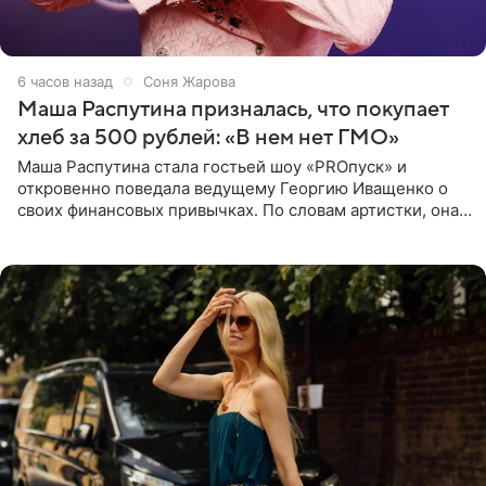
6 часов назад
Соня Жарова
Маша Распутина призналась, что покупает
хлеб за 500 рублей: «В нем нет ГМО»
Маша Распутина стала гостьей шоу «PROпуск» и
откровенно поведала ведущему Георгию Иващенко о
своих финансовых привычках. По словам артистки, она
давно перестала следить за тратами и может позволить
себе жить,