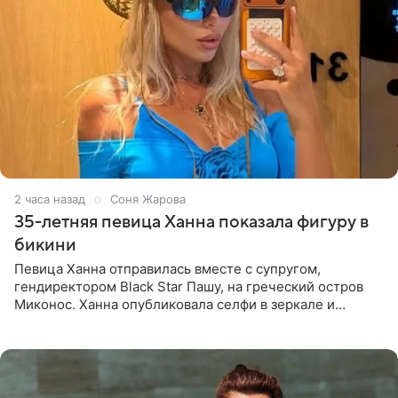
2 часа назад
Соня Жарова
35-летняя певица Ханна показала фигуру в
бикини
Певица Ханна отправилась вместе с супругом,
гендиректором Black Star Пашу, на греческий остров
Миконос. Ханна опубликовала селфи в зеркале и
призналась, что сейчас особенно довольна собой. По
словам певицы, она