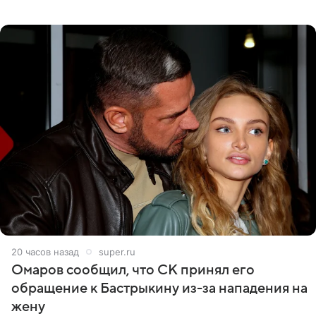
никого из клана Бекхэм. По словам инсайдеров, пара
считает это
20 часов назад
super.ru
Омаров сообщил, что СК принял его
обращение к Бастрыкину из-за нападения на
жену