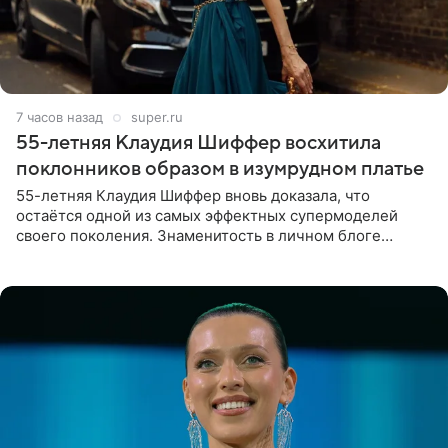
7 часов назад
super.ru
55-летняя Клаудия Шиффер восхитила
поклонников образом в изумрудном платье
55-летняя Клаудия Шиффер вновь доказала, что
остаётся одной из самых эффектных супермоделей
своего поколения. Знаменитость в личном блоге
поделилась фотографиями с недавней свадьбы, где
появилась в роли гостьи,