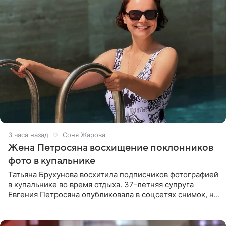
3 часа назад
Соня Жарова
Жена Петросяна восхищение поклонников
фото в купальнике
Татьяна Брухунова восхитила подписчиков фотографией
в купальнике во время отдыха. 37-летняя супруга
Евгения Петросяна опубликовала в соцсетях снимок, на
котором позирует у бассейна в белоснежном монокини
с