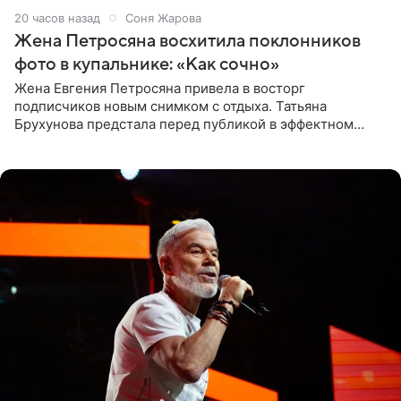
20 часов назад
Соня Жарова
Жена Петросяна восхитила поклонников
фото в купальнике: «Как сочно»
Жена Евгения Петросяна привела в восторг
подписчиков новым снимком с отдыха. Татьяна
Брухунова предстала перед публикой в эффектном
черно-сиреневом монокини, позируя прямо в бассейне.
«Ох, как сочно», «Татьяна,