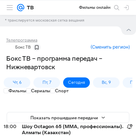
Фильмы онлайн
* транслируется московская сетка вещания
Телепрограмма
(
Сменить регион
)
Бокс ТВ
Бокс ТВ – программа передач –
Нижневартовск
Чт, 6
Пт, 7
Сегодня
Вс, 9
Пн,
Фильмы
Сериалы
Спорт
Показать прошедшие передачи
18:00
Шоу Octagon 65 (MMA, профессионалы).
Алматы (Казахстан)