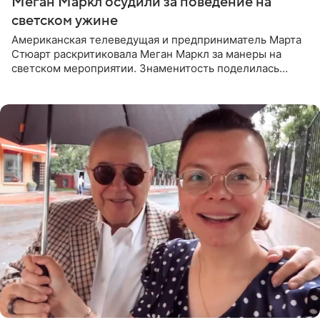
Меган Маркл осудили за поведение на
светском ужине
Американская телеведущая и предприниматель Марта
Стюарт раскритиковала Меган Маркл за манеры на
светском мероприятии. Знаменитость поделилась
деталями личной встречи с герцогиней Сассекской,
пишет PageSix. По