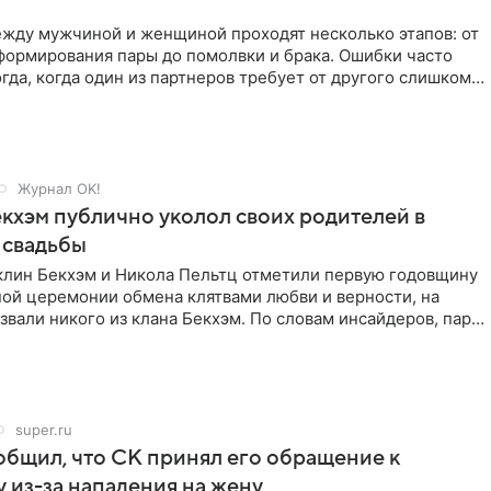
жду мужчиной и женщиной проходят несколько этапов: от
формирования пары до помолвки и брака. Ошибки часто
гда, когда один из партнеров требует от другого слишком
Журнал OK!
кхэм публично уколол своих родителей в
 свадьбы
клин Бекхэм и Никола Пельтц отметили первую годовщину
ной церемонии обмена клятвами любви и верности, на
звали никого из клана Бекхэм. По словам инсайдеров, пара
super.ru
бщил, что СК принял его обращение к
 из-за нападения на жену