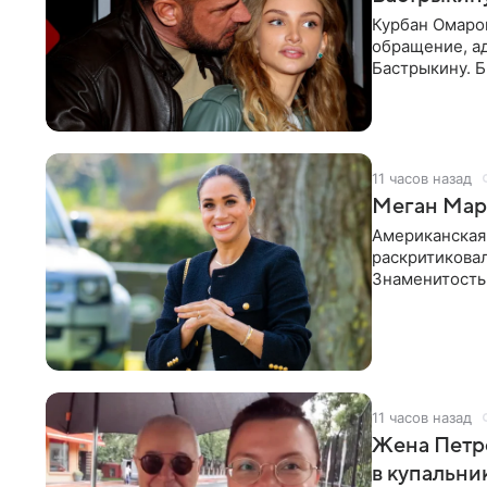
Курбан Омаро
обращение, а
Бастрыкину. 
в личном блог
11 часов назад
Меган Марк
Американская
раскритикова
Знаменитость
Сассекской, п
11 часов назад
Жена Петр
в купальни