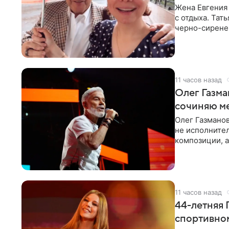
Жена Евгения
с отдыха. Тат
черно-сиренев
«Татьяна,
11 часов назад
Олег Газма
сочиняю м
Олег Газманов
не исполнител
композиции, а
музыканта,
11 часов назад
44-летняя 
спортивно