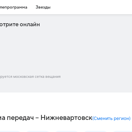
лепрограмма
Звезды
отрите онлайн
ируется московская сетка вещания
ма передач – Нижневартовск
(
Сменить регион
)