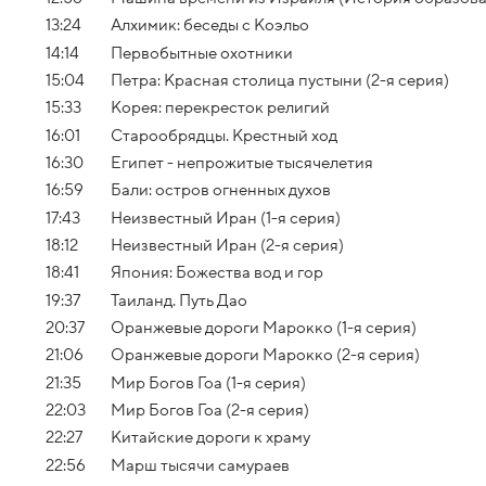
13:24
Алхимик: беседы с Коэльо
14:14
Первобытные охотники
15:04
Петра: Красная столица пустыни (2-я серия)
15:33
Корея: перекресток религий
16:01
Старообрядцы. Крестный ход
16:30
Египет - непрожитые тысячелетия
16:59
Бали: остров огненных духов
17:43
Неизвестный Иран (1-я серия)
18:12
Неизвестный Иран (2-я серия)
18:41
Япония: Божества вод и гор
19:37
Таиланд. Путь Дао
20:37
Оранжевые дороги Марокко (1-я серия)
21:06
Оранжевые дороги Марокко (2-я серия)
21:35
Мир Богов Гоа (1-я серия)
22:03
Мир Богов Гоа (2-я серия)
22:27
Китайские дороги к храму
22:56
Марш тысячи самураев