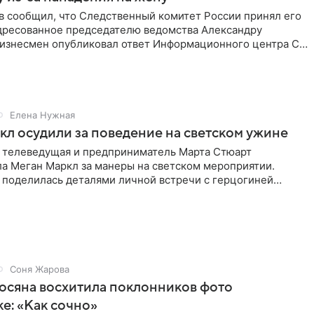
в сообщил, что Следственный комитет России принял его
дресованное председателю ведомства Александру
Бизнесмен опубликовал ответ Информационного центра СК
е. В
Елена Нужная
л осудили за поведение на светском ужине
 телеведущая и предприниматель Марта Стюарт
ла Меган Маркл за манеры на светском мероприятии.
 поделилась деталями личной встречи с герцогиней
ишет PageSix. По
Соня Жарова
осяна восхитила поклонников фото
ке: «Как сочно»