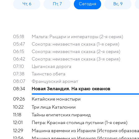
Чт, 6
Пт, 7
Сегодня
Вс, 9
05:18
Мальта: Рыцари и императоры (2-я серия)
05:47
Сокотра: неизвестная сказка (1-я серия)
06:15
Сокотра: неизвестная сказка (2-я серия)
06:42
Сокотра: неизвестная сказка (3-я серия)
07:10
Цыганская дорога
07:38
Таинство обета
08:07
Французский аромат
08:34
Новая Зеландия. На краю океанов
09:26
Китайские монастыри
10:22
Три лица Каталонии
11:18
Тайны египетских пирамид
12:01
Петра: Красная столица пустыни (1-я серия)
12:29
Машина времени из Израиля (История образова
12:56
Машина времени из Израиля (История образова