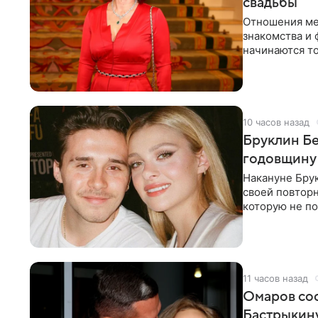
свадьбы
Отношения ме
знакомства и 
начинаются то
многого,
10 часов назад
Бруклин Бе
годовщину
Накануне Бру
своей повтор
которую не по
считает это
11 часов назад
Омаров соо
Бастрыкину