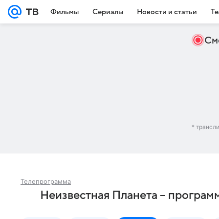
Фильмы
Сериалы
Новости и статьи
Те
См
* трансл
Телепрограмма
Неизвестная Планета – програм