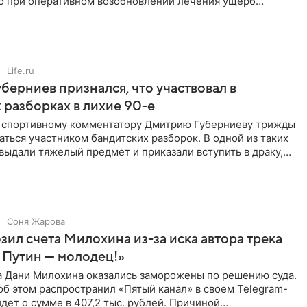
но при оперативном возобновлении лечения ущерб
ритичен,
Life.ru
берниев признался, что участвовал в
 разборках в лихие 90-е
ы спортивному комментатору Дмитрию Губерниеву трижды
аться участником бандитских разборок. В одной из таких
выдали тяжелый предмет и приказали вступить в драку,
Соня Жарова
зил счета Милохина из-за иска автора трека
 Путин — молодец!»
а Дани Милохина оказались заморожены по решению суда.
б этом распространил «Пятый канал» в своем Telegram-
идет о сумме в 407,2 тыс. рублей. Причиной