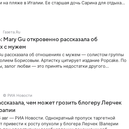
 на пляже в Италии. Ее старшая дочь Сарина для отдыха
о
Газета.Ru
: Mary Gu откровенно рассказала об
х с мужем
Gu рассказала об отношениях с мужем — солистом группы
олием Борисовым. Артистку цитирует издание Popcake. По
, залог любви — это принять недостатки другого
кже
© РИА Новости
ссказала, чем может грозить блогеру Лерчек
ерапии
 авг — РИА Новости. Однократный пропуск таргетной
 привести к росту опухоли у блогера Лерчек (Валерии