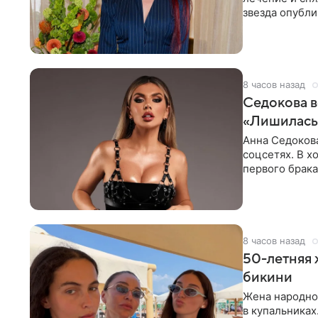
звезда опубли
процесс снят
8 часов назад
Седокова в
«Лишилась 
Анна Седокова
соцсетях. В х
первого брака
ответственнос
8 часов назад
50-летняя 
бикини
Жена народно
в купальниках