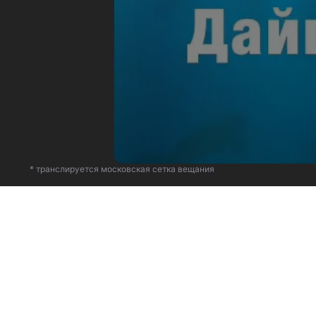
* транслируется московская сетка вещания