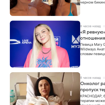
черном бикини
выбрала банд
8 часов назад
«Я ревную»
отношения
Певица Mary 
Wildways Анат
словам певицы
человека. Та
8 часов назад
Онколог ра
пропуск т
КРАСНОДАР, 6
терапии может