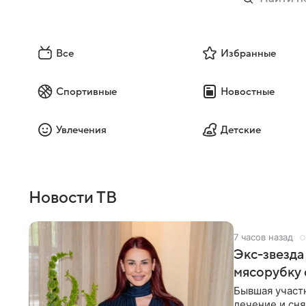
Все
Избранные
Спортивные
Новостные
Увлечения
Детские
Новости ТВ
7 часов назад
Экс-звезда
мясорубку 
Бывшая участ
лечение и сня