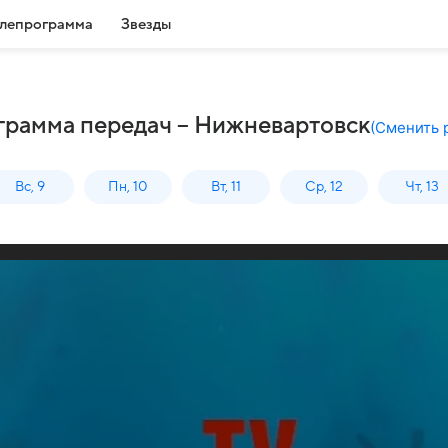
лепрограмма
Звезды
ограмма передач – Нижневартовск
(
Сменить 
Вс, 9
Пн, 10
Вт, 11
Ср, 12
Чт, 13