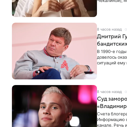
Чекалиной), 
здоровью не к
8 часов назад
Дмитрий Гу
бандитских
В 1990-е год
довелось оказ
ситуаций ему 
однако он
8 часов назад
Суд заморо
«Владимир
Счета блогер
Информацию о
канале. Речь 