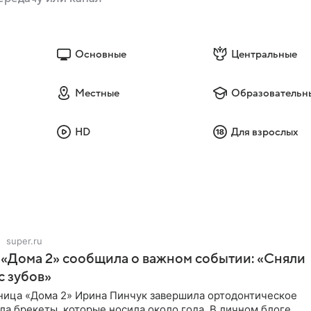
Основные
Центральные
Местные
Образовательн
HD
Для взрослых
super.ru
 «Дома 2» сообщила о важном событии: «Сняли
с зубов»
ница «Дома 2» Ирина Пинчук завершила ортодонтическое
ла брекеты, которые носила около года. В личном блоге