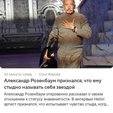
42 минуты назад
Соня Жарова
Александр Розенбаум признался, что ему
стыдно называть себя звездой
Александр Розенбаум откровенно рассказал о своем
отношении к статусу знаменитости. В интервью Hello!
артист признался, что испытывает чувство стыда, когда
его называют звездой. «По молодости я как‑то по пьяни