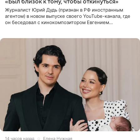
«Был близок к тому, чтобы откинуться»
Журналист Юрий Дудь (признан в РФ иностранным
агентом) в новом выпуске своего YouTube-канала, где
он беседовал с кинокомпозитором Евгением
Гальпериным, поделился личной историей о борьбе с
бронхиальной астмой в
14 часов назад
Елена Нужная