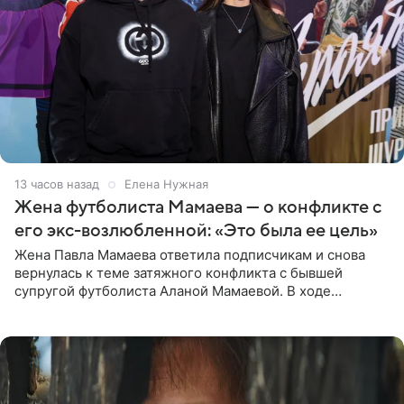
13 часов назад
Елена Нужная
Жена футболиста Мамаева — о конфликте с
его экс-возлюбленной: «Это была ее цель»
Жена Павла Мамаева ответила подписчикам и снова
вернулась к теме затяжного конфликта с бывшей
супругой футболиста Аланой Мамаевой. В ходе
общения с аудиторией один из пользователей
признался, что раньше судил о