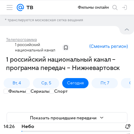
Фильмы онлайн
* транслируется московская сетка вещания
Телепрограмма
1 российский
(
Сменить регион
)
национальный канал
1 российский национальный канал –
программа передач – Нижневартовск
Вт, 4
Ср, 5
Сегодня
Пт, 7
Сб
Фильмы
Сериалы
Спорт
Показать прошедшие передачи
14:26
Небо