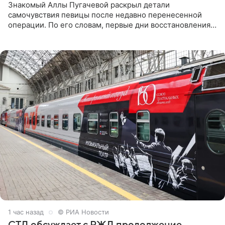
Знакомый Аллы Пугачевой раскрыл детали
самочувствия певицы после недавно перенесенной
операции. По его словам, первые дни восстановления
дались артистке непросто: она боялась, что больше не
сможет вести
1 час назад
© РИА Новости
СТД обсуждает с РЖД продолжение