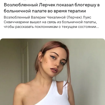
Возлюбленный Лерчек показал блогершу в
больничной палате во время терапии
Возлюбленный Валерии Чекалиной (Лерчек) Луис
Сквиччиарини вышел на связь из больничной палаты,
чтобы рассказать поклонникам о текущем состоянии
блогерши. Он подтвердил, что основной курс
химиотерапии позади, но