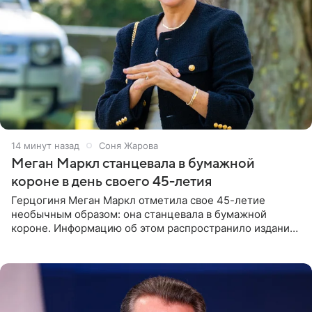
14 минут назад
Соня Жарова
Меган Маркл станцевала в бумажной
короне в день своего 45-летия
Герцогиня Меган Маркл отметила свое 45-летие
необычным образом: она станцевала в бумажной
короне. Информацию об этом распространило издание
People. На праздновании в своем особняке в Монтесито
именинница