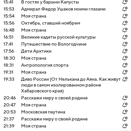
15:41
В гостях у барыни Капусты
15:53
Адмирал Федор Ушаков моими глазами
15:54
Моя страна
15:56
Октябрь, ставший ноябрем
16:48
Моя страна
16:51
Великие кадеты русской культуры
17:41
Путешествие по Вологодчине
17:56
Дети Арктики
18:30
Моя страна
18:31
Антропология спорта
19:31
Моя страна
19:33
Диво России (От Нелькана до Аяна. Как живут
люди в самом изолированном районе
Хабаровского края)
20:46
Расскажи миру о своей родине
20:47
Моя страна
20:53
Московская паутина
21:37
Расскажи миру о своей родине
21:39
Моя страна