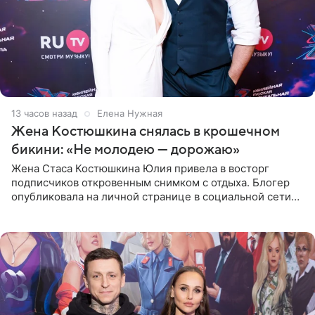
13 часов назад
Елена Нужная
Жена Костюшкина снялась в крошечном
бикини: «Не молодею — дорожаю»
Жена Стаса Костюшкина Юлия привела в восторг
подписчиков откровенным снимком с отдыха. Блогер
опубликовала на личной странице в социальной сети
фото в ярком бикини, позируя на пирсе во время отпуска
в Турции,