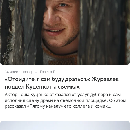
14 часов назад
Газета.Ru
«Отойдите, я сам буду драться»: Журавлев
поддел Куценко на съемках
Актер Гоша Куценко отказался от услуг дублера и сам
исполнил сцену драки на съемочной площадке. Об этом
рассказал «Пятому каналу» его коллега и комик
Дмитрий Журавлев. По словам артиста, когда Куценко