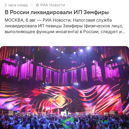
2 часа назад
© РИА Новости
В России ликвидировали ИП Земфиры
МОСКВА, 6 авг — РИА Новости. Налоговая служба
ликвидировала ИП певицы Земфиры (физическое лицо,
выполняющее функции иноагента) в России, следует из
юридических документов, которые есть в
распоряжении РИА