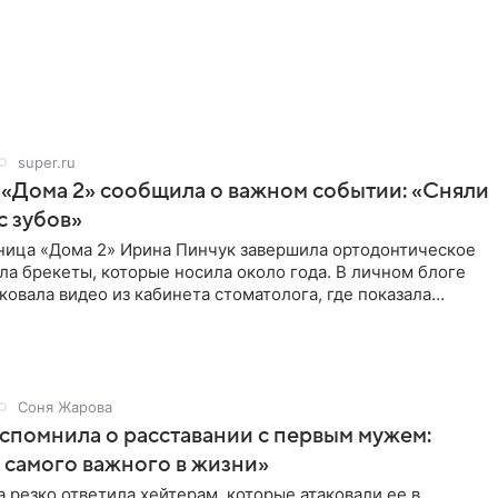
super.ru
 «Дома 2» сообщила о важном событии: «Сняли
с зубов»
ница «Дома 2» Ирина Пинчук завершила ортодонтическое
ла брекеты, которые носила около года. В личном блоге
ковала видео из кабинета стоматолога, где показала
ия
Соня Жарова
спомнила о расставании с первым мужем:
самого важного в жизни»
 резко ответила хейтерам, которые атаковали ее в