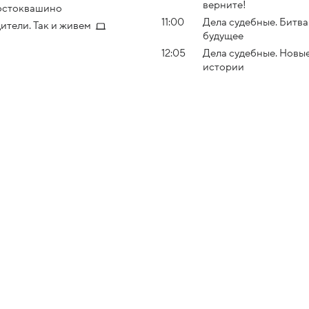
верните!
остоквашино
11:00
Дела судебные. Битва
ители. Так и живем
будущее
12:05
Дела судебные. Новы
истории