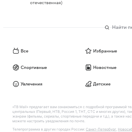
отечественная)
Все
Избранные
Спортивные
Новостные
Увлечения
Детские
«ТВ Mail» предлагает вам ознакомиться с подробной программой те
центральных (Первый, НТВ, Россия 1, ТНТ, СТС и многих других), 
жанрам (фильмы, сериалы, спортивные передачи и т.д.), а также н
можете настроить уведомления по почте.
Телепрограмма в других городах России:
Санкт-Петербург
,
Новоси