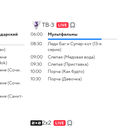
ТВ-3
одарский
06:00
Мультфильмы
08:30
Леди Баг и Супер-кот (13-я
ан)
серия)
хне
09:00
Слепая (Медовая вода)
dok)
09:30
Слепая (Приставка)
хне (Сочи.
10:00
Порча (Как будто)
10:30
Порча (Девочка)
хне (Сочи.
хне (Санкт-
2x2