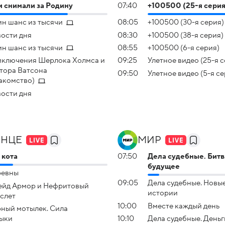
 снимали за Родину
07:40
+100500 (25-я серия
н шанс из тысячи
08:05
+100500 (30-я серия)
ости дня
08:30
+100500 (38-я серия)
н шанс из тысячи
08:55
+100500 (6-я серия)
ключения Шерлока Холмса и
09:25
Улетное видео (25-я 
тора Ватсона
09:50
Улетное видео (5-я се
акомство)
ости дня
НЦЕ
МИР
 кота
07:50
Дела судебные. Битв
будущее
ревны
09:05
Дела судебные. Новы
йд Армор и Нефритовый
истории
слет
10:00
Вместе каждый день
ный мотылек. Сила
ыки
10:10
Дела судебные. Деньг