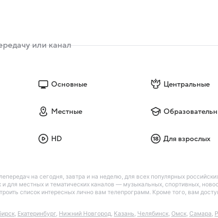
Основные
Центральные
Местные
Образовательн
HD
Для взрослых
лепередач на сегодня, завтра и на неделю, для всех популярных российск
так и для местных и тематических каналов — музыкальных, спортивных, нов
астроить список интересных лично вам телепрограмм. Кроме того, вам дос
бирск
,
Екатеринбург
,
Нижний Новгород
,
Казань
,
Челябинск
,
Омск
,
Самара
,
Р