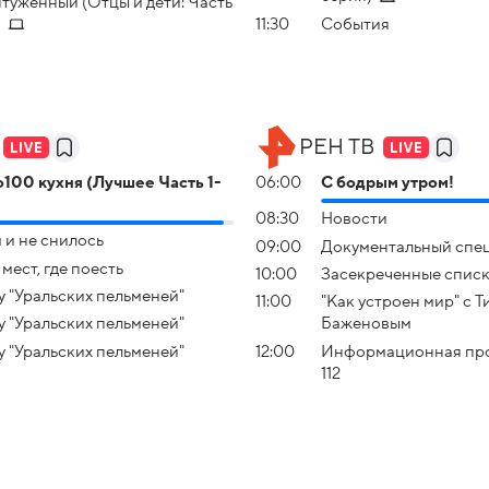
туженный (Отцы и дети: Часть
)
11:30
События
РЕН ТВ
100 кухня (Лучшее Часть 1-
06:00
С бодрым утром!
08:30
Новости
 и нe снилоcь
09:00
Документальный спе
 мест, где поесть
10:00
Заcекрeченные спис
 "Уральских пельменей"
11:00
"Как устроен мир" с 
 "Уральских пельменей"
Баженовым
 "Уральских пельменей"
12:00
Информационная пр
112