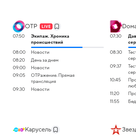
ОТР
Dом
07:50
Экипаж. Хроника
07:30
Дав
происшествий
сер
08:00
Новости
08:30
Теc
сер
08:20
День за днем
09:37
Теc
09:00
Новости
сер
09:05
ОТРажение. Прямая
10:45
Про
трансляция
люб
09:30
Новости
11:20
Про
11:55
Бед
Карусель
Звез