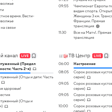
иволжье
09:55
Чемпионат Европы п
ти
видам спорта. Открыт
тное время. Вести-
Женщины 3 км. Транс
иволжье
Франции. Прямая
трансляция
 на связи
11:30
Все на Матч!. Прямая
трансляция
й канал
ТВ Центр
нтуженный (Предел
06:00
Настроение
ности: Часть 2-я)
08:05
Сорок розовых кустов
туженный (Отцы и дети: Часть
серия)
09:05
Сорок розовых кустов
е здоровье!
серия)
естия
09:05
Сорок розовых кустов
серия)
туженный (Отцы и
и)
10:00
Сорок розовых кустов
серия)