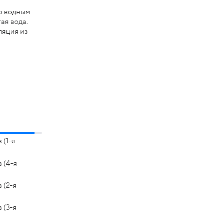
о водным
ая вода.
ляция из
 (1-я
 (4-я
 (2-я
 (3-я