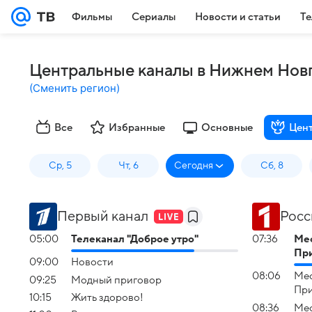
Фильмы
Сериалы
Новости и статьи
Те
Центральные каналы в Нижнем Нов
(
Сменить регион
)
Все
Избранные
Основные
Цен
Ср, 5
Чт, 6
Сегодня
Сб, 8
Первый канал
Росс
05:00
Телеканал "Доброе утро"
07:36
Мес
Пр
09:00
Новости
08:06
Мес
09:25
Модный приговор
Пр
10:15
Жить здорово!
08:36
Мес