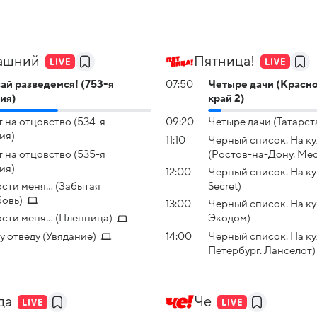
ашний
Пятница!
ай рaзвeдемся! (753-я
07:50
Четыре дачи (Красн
ия)
край 2)
т на oтцовство (534-я
09:20
Четыре дачи (Татарст
ия)
11:10
Черный список. На ку
т на oтцовство (535-я
(Ростов-на-Дону. Me
ия)
12:00
Черный список. На ку
сти меня... (Забытая
Secret)
овь)
13:00
Черный список. На ку
сти меня... (Пленница)
Экодом)
у отведу (Увядание)
14:00
Черный список. На ку
Петербург. Ланселот)
да
Че