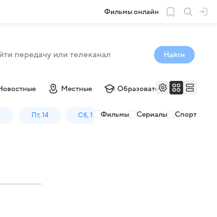
Фильмы онлайн
Найти
Новостные
Местные
Образовательные
Му
Фильмы
Сериалы
Спорт
3
Пт, 14
Сб, 15
Вс, 16
Пн, 17