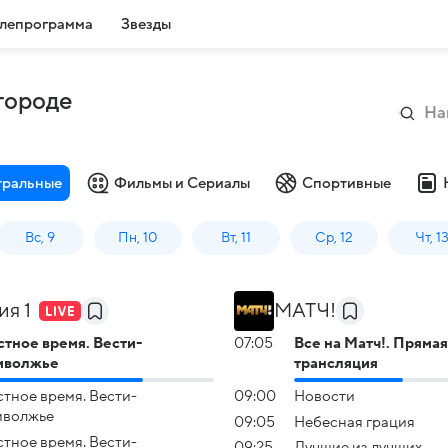
лепрограмма
Звезды
городе
тральные
Фильмы и Сериалы
Спортивные
Вс, 9
Пн, 10
Вт, 11
Ср, 12
Чт, 1
ия 1
МАТЧ!
тное время. Вести-
07:05
Все на Матч!. Прямая
иволжье
трансляция
тное время. Вести-
09:00
Новости
иволжье
09:05
Небесная грация
тное время. Вести-
09:25
Лучшие из лучших