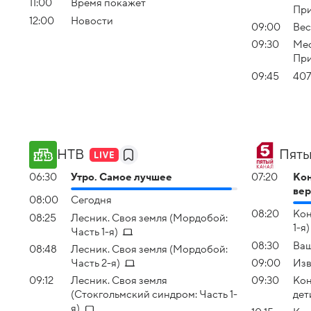
11:00
Время покажет
Пр
12:00
Новости
09:00
Вес
09:30
Мес
Пр
09:45
407
НТВ
Пяты
06:30
Утро. Самое лучшее
07:20
Ко
вер
08:00
Сегодня
08:20
Кон
08:25
Лесник. Своя земля (Мордобой:
1-я)
Часть 1-я)
08:30
Ваш
08:48
Лесник. Своя земля (Мордобой:
Часть 2-я)
09:00
Изв
09:12
Лесник. Своя земля
09:30
Кон
(Стокгольмский синдром: Часть 1-
дет
я)