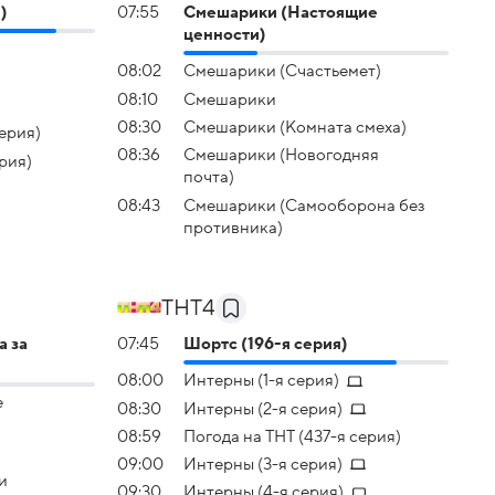
)
07:55
Смешарики (Настоящие
ценности)
08:02
Смешарики (Счастьемет)
08:10
Смешарики
08:30
Смешарики (Комната смеха)
серия)
08:36
Смешарики (Новогодняя
рия)
почта)
08:43
Смешарики (Самооборона без
противника)
ТНТ4
а за
07:45
Шортс (196-я серия)
08:00
Интерны (1-я серия)
е
08:30
Интерны (2-я серия)
08:59
Погода на ТНТ (437-я серия)
09:00
Интерны (3-я серия)
и
09:30
Интерны (4-я серия)