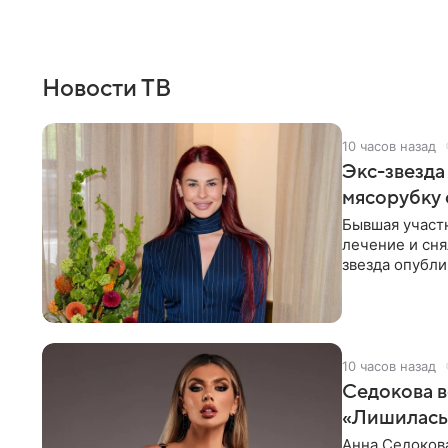
Новости ТВ
10 часов назад
Экс-звезда
мясорубку 
Бывшая участ
лечение и сня
звезда опубли
процесс снят
10 часов назад
Седокова в
«Лишилась 
Анна Седокова