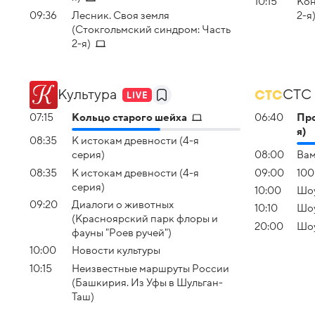
10:15
Кон
09:36
Лесник. Своя земля
2-я
(Стокгольмский синдром: Часть
2-я)
Культура
СТС
07:15
Кольцо старого шейха
06:40
Про
я)
08:35
К истокам древности (4-я
серия)
08:00
Вам
08:35
К истокам древности (4-я
09:00
100
серия)
10:00
Шоу
09:20
Диалоги о животных
10:10
Шоу
(Красноярский парк флоры и
20:00
Шоу
фауны "Роев ручей")
10:00
Новости культуры
10:15
Неизвестные маршруты России
(Башкирия. Из Уфы в Шульган-
Таш)