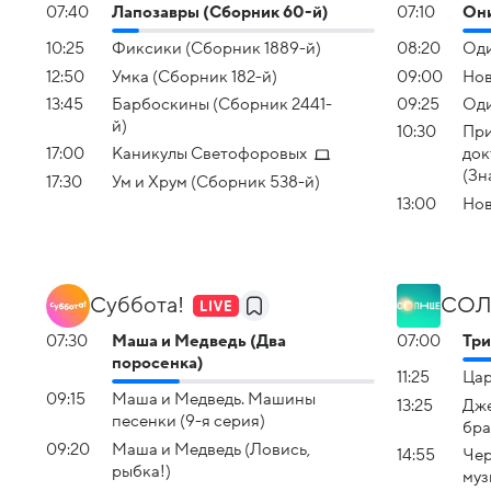
07:40
Лапозавры (Сборник 60-й)
07:10
Они
10:25
Фиксики (Сборник 1889-й)
08:20
Оди
12:50
Умка (Сборник 182-й)
09:00
Нов
13:45
Барбоскины (Сборник 2441-
09:25
Оди
й)
10:30
При
17:00
Каникулы Светофоровых
док
(Зн
17:30
Ум и Хрум (Сборник 538-й)
13:00
Нов
Суббота!
СОЛ
07:30
Маша и Медведь (Два
07:00
Три
поросенка)
11:25
Ца
09:15
Маша и Медведь. Машины
13:25
Дже
песенки (9-я серия)
бра
09:20
Маша и Медведь (Ловись,
14:55
Чер
рыбка!)
муз