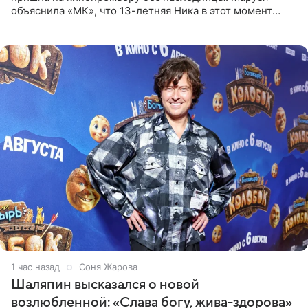
объяснила «МК», что 13-летняя Ника в этот момент
возвращалась домой с международного вокального
конкурса, где
1 час назад
Соня Жарова
Шаляпин высказался о новой
возлюбленной: «Слава богу, жива-здорова»