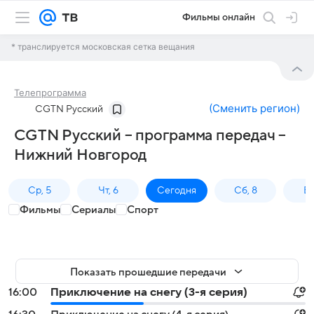
Фильмы онлайн
* транслируется московская сетка вещания
Телепрограмма
(
Сменить регион
)
CGTN Русский
CGTN Русский – программа передач –
Нижний Новгород
Ср, 5
Чт, 6
Сегодня
Сб, 8
Вс
Фильмы
Сериалы
Спорт
Показать прошедшие передачи
16:00
Приключение на снегу (3-я серия)