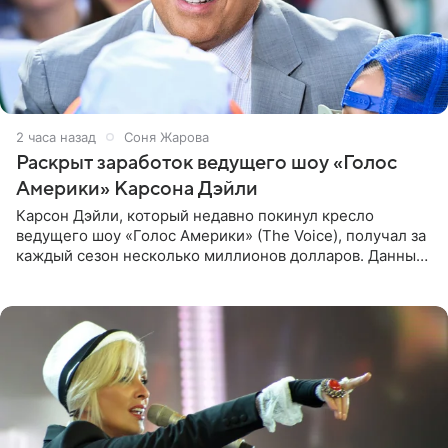
2 часа назад
Соня Жарова
Раскрыт заработок ведущего шоу «Голос
Америки» Карсона Дэйли
Карсон Дэйли, который недавно покинул кресло
ведущего шоу «Голос Америки» (The Voice), получал за
каждый сезон несколько миллионов долларов. Данные
о его доходах раскрыл инсайдер из съемочной команды
проекта в