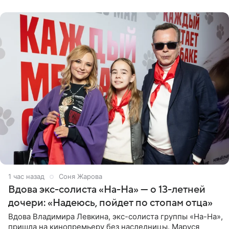
протоптали Ольга
1 час назад
Соня Жарова
Вдова экс-солиста «На-На» — о 13-летней
дочери: «Надеюсь, пойдет по стопам отца»
Вдова Владимира Левкина, экс-солиста группы «На-На»,
пришла на кинопремьеру без наследницы. Маруся