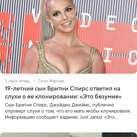
2 часа назад
Соня Жарова
19-летний сын Бритни Спирс ответил на
слухи о ее клонировании: «Это безумие»
Сын Бритни Спирс, Джейден Джеймс, публично
опроверг слухи о том, что его мать якобы клонировали.
Информацию сообщает издание Just Jared. «Это
заставляет меня понять, что многое в СМИ
преувеличено и фальшиво.