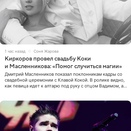
1 час назад
Соня Жарова
Киркоров провел свадьбу Коки
и Масленникова: «Помог случиться магии»
Дмитрий Масленников показал поклонникам кадры со
свадебной церемонии с Клавой Кокой. В ролике видно,
как певица идет к алтарю под руку с отцом Вадимом, а у
алтаря ее ждут жених и Филипп Киркоров. Именно