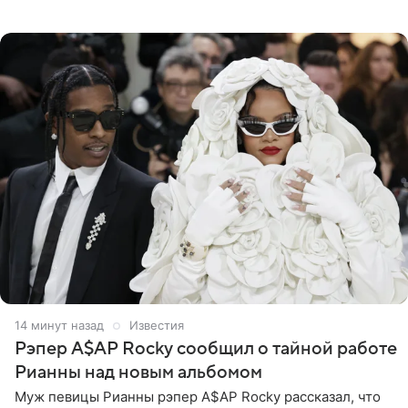
бикини с леопардовым принтом и устроила фотосессию
в гардеробной. В
14 минут назад
Известия
Рэпер A$AP Rocky сообщил о тайной работе
Рианны над новым альбомом
Муж певицы Рианны рэпер A$AP Rocky рассказал, что