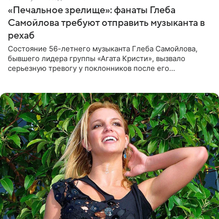
«Печальное зрелище»: фанаты Глеба
Самойлова требуют отправить музыканта в
рехаб
Состояние 56-летнего музыканта Глеба Самойлова,
бывшего лидера группы «Агата Кристи», вызвало
серьезную тревогу у поклонников после его
выступления в Москве. Пользователи соцсетей назвали
происходящее на сцене