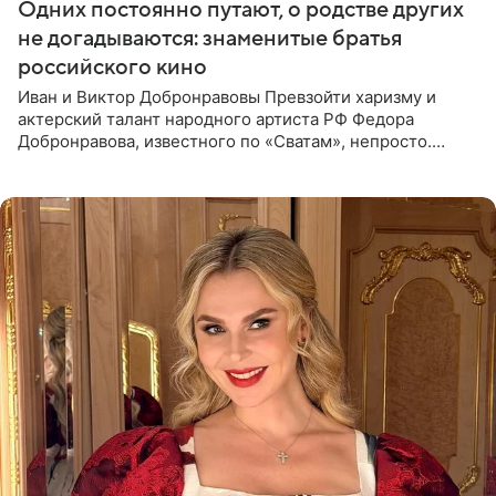
Одних постоянно путают, о родстве других
не догадываются: знаменитые братья
российского кино
Иван и Виктор Добронравовы Превзойти харизму и
актерский талант народного артиста РФ Федора
Добронравова, известного по «Сватам», непросто.
Однако его сыновья достойно продолжают знаменитую
фамилию в