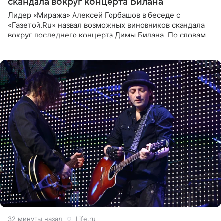
скандала вокруг концерта Билана
Лидер «Миража» Алексей Горбашов в беседе с
«Газетой.Ru» назвал возможных виновников скандала
вокруг последнего концерта Димы Билана. По словам
Горбашова, продумать нюансы сцены, не устроившей
зрителей, должны
32 минуты назад
Life.ru