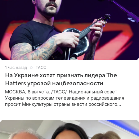
1 час назад
ТАСС
На Украине хотят признать лидера The
Hatters угрозой нацбезопасности
МОСКВА, 6 августа. /ТАСС/. Национальный совет
Украины по вопросам телевидения и радиовещания
просит Минкультуры страны внести российского
музыканта, лидера группы The Hatters Юрия Музыченко
в список лиц,