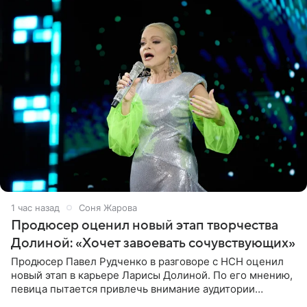
1 час назад
Соня Жарова
Продюсер оценил новый этап творчества
Долиной: «Хочет завоевать сочувствующих»
Продюсер Павел Рудченко в разговоре с НСН оценил
новый этап в карьере Ларисы Долиной. По его мнению,
певица пытается привлечь внимание аудитории
«сочувствующих», идя по пути, который ранее уже