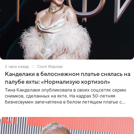
2 часа назад
Соня Жарова
Канделаки в белоснежном платье снялась на
палубе яхты: «Нормализую кортизол»
Тина Канделаки опубликовала в своих соцсетях серию
снимков, сделанных на яхте. На кадрах 50-летняя
бизнесвумен запечатлена в белом летящем платье с
глубокими разрезами на талии. Свой образ Канделаки
дополнила