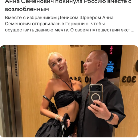
Анна Семенович покинула Россию вместе с
возлюбленным
Вместе с избранником Денисом Шреером Анна
Семенович отправилась в Германию, чтобы
осуществить давнюю мечту. О своем путешествии экс-
солистка «Блестящих» рассказала поклонникам на
личной странице в социальной