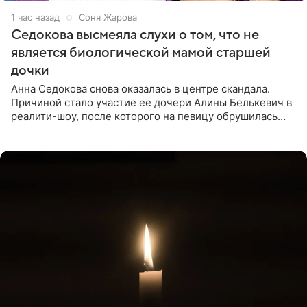
1 час назад
Соня Жарова
Седокова высмеяла слухи о том, что не
является биологической мамой старшей
дочки
Анна Седокова снова оказалась в центре скандала.
Причиной стало участие ее дочери Алины Белькевич в
реалити-шоу, после которого на певицу обрушилась
новая волна агрессии. Хейтеры не ограничились
привычной