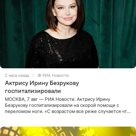
2 часа назад
© РИА Новости
Актрису Ирину Безрукову
госпитализировали
МОСКВА, 7 авг — РИА Новости. Актрису Ирину
Безрукову госпитализировали на скорой помощи с
переломом ноги. «С возрастом все реже случается что-
то впервые. Но у меня случилась необычная
“премьера”. Впервые в