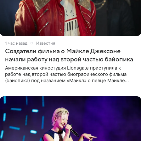
1 час назад
Известия
Создатели фильма о Майкле Джексоне
начали работу над второй частью байопика
Американская киностудия Lionsgate приступила к
работе над второй частью биографического фильма
(байопика) под названием «Майкл» о певце Майкле
Джексоне. Об этом 6 августа сообщил онлайн-ресурс
Deadline