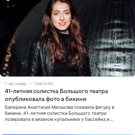
1 час назад
Газета.Ru
41-летняя солистка Большого театра
опубликовала фото в бикини
Балерина Анастасия Меськова показала фигуру в
бикини. 41-летняя солистка Большого театра
позировала в вязаном купальнике у бассейна и
опубликовала фото в личном блоге. Артистка
поделилась кадрами с отдыха за