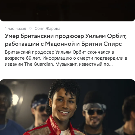
1 час назад
Соня Жарова
Умер британский продюсер Уильям Орбит,
работавший с Мадонной и Бритни Спирс
Британский продюсер Уильям Орбит скончался в
возрасте 69 лет. Информацию о смерти подтвердили в
издании The Guardian. Музыкант, известный по
сотрудничеству с Мадонной, Бритни Спирс и
коллективами Blur и U2,