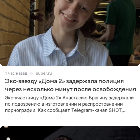
1 час назад
super.ru
Экс‑звезду «Дома 2» задержала полиция
через несколько минут после освобождения
Экс‑участницу «Дома 2» Анастасию Брагину задержали
по подозрению в изготовлении и распространении
порнографии. Как сообщает Telegram-канал SHOT,
девушка может оказаться в СИЗО. Следствие
ходатайствует об