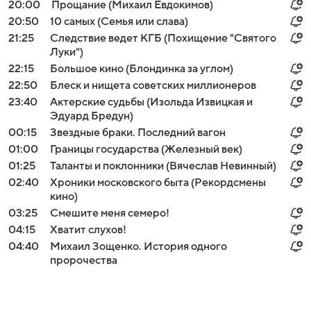
20:00
Прощание (Михаил Евдокимов)
20:50
10 самых (Семья или слава)
21:25
Следствие ведет КГБ (Похищение "Святого
Луки")
22:15
Большое кино (Блондинка за углом)
22:50
Блеск и нищета советских миллионеров
23:40
Актерские судьбы (Изольда Извицкая и
Эдуард Бредун)
00:15
Звездные браки. Последний вагон
01:00
Границы государства (Железный век)
01:25
Таланты и поклонники (Вячеслав Невинный)
02:40
Хроники московского быта (Рекордсмены
кино)
03:25
Смешите меня семеро!
04:15
Хватит слухов!
04:40
Михаил Зощенко. История одного
пророчества