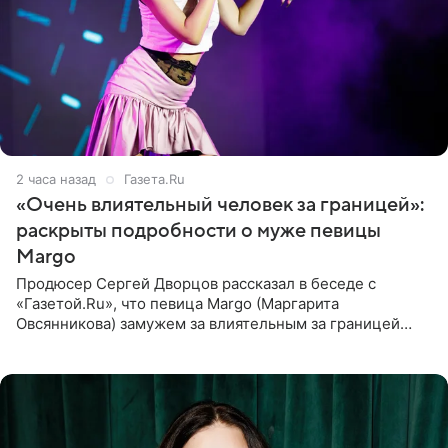
2 часа назад
Газета.Ru
«Очень влиятельный человек за границей»:
раскрыты подробности о муже певицы
Margo
Продюсер Сергей Дворцов рассказал в беседе с
«Газетой.Ru», что певица Margo (Маргарита
Овсянникова) замужем за влиятельным за границей
бизнесменом. По словам Дворцова, о браке протеже
Филиппа Киркорова в