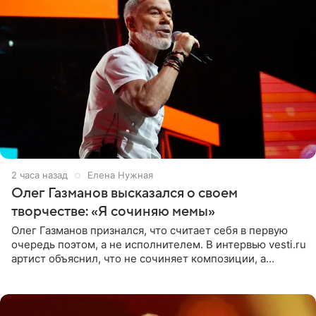
2 часа назад
Елена Нужная
Олег Газманов высказался о своем
творчестве: «Я сочиняю мемы»
Олег Газманов признался, что считает себя в первую
очередь поэтом, а не исполнителем. В интервью vesti.ru
артист объяснил, что не сочиняет композиции, а
позволяет им появляться через себя. По словам
музыканта,