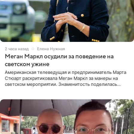
2 часа назад
Елена Нужная
Меган Маркл осудили за поведение на
светском ужине
Американская телеведущая и предприниматель Марта
Стюарт раскритиковала Меган Маркл за манеры на
светском мероприятии. Знаменитость поделилась
деталями личной встречи с герцогиней Сассекской,
пишет PageSix. По