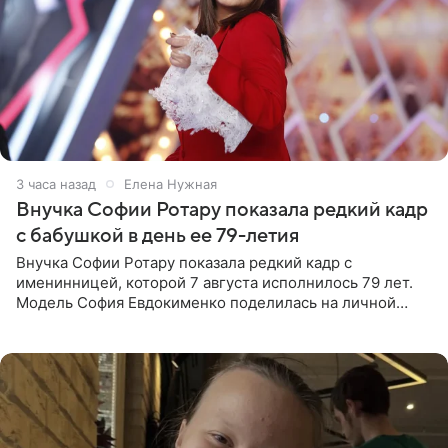
3 часа назад
Елена Нужная
Внучка Софии Ротару показала редкий кадр
с бабушкой в день ее 79-летия
Внучка Софии Ротару показала редкий кадр с
именинницей, которой 7 августа исполнилось 79 лет.
Модель София Евдокименко поделилась на личной
странице в социальной сети фотографией знаменитой
бабушки. На снимке