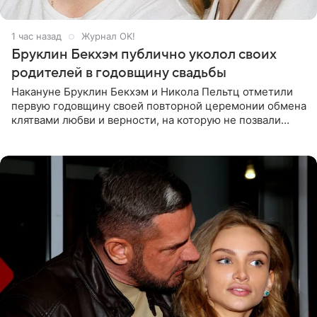
1 час назад
Журнал OK!
Бруклин Бекхэм публично уколол своих
родителей в годовщину свадьбы
Накануне Бруклин Бекхэм и Никола Пельтц отметили
первую годовщину своей повторной церемонии обмена
клятвами любви и верности, на которую не позвали
никого из клана Бекхэм. По словам инсайдеров, пара
считает это