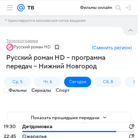
Фильмы онлайн
* транслируется московская сетка вещания
Телепрограмма
Русский роман HD
(
Сменить регион
)
Русский роман HD – программа
передач – Нижний Новгород
Ср, 5
Чт, 6
Сегодня
Сб, 8
Вс
Фильмы
Сериалы
Спорт
Показать прошедшие передачи
19:30
Детдомовка
22:45
Ожерелье