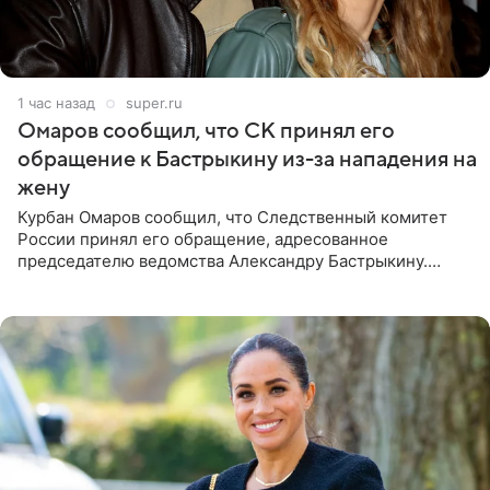
1 час назад
super.ru
Омаров сообщил, что СК принял его
обращение к Бастрыкину из-за нападения на
жену
Курбан Омаров сообщил, что Следственный комитет
России принял его обращение, адресованное
председателю ведомства Александру Бастрыкину.
Бизнесмен опубликовал ответ Информационного
центра СК в личном блоге. В