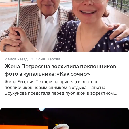
2 часа назад
Соня Жарова
Жена Петросяна восхитила поклонников
фото в купальнике: «Как сочно»
Жена Евгения Петросяна привела в восторг
подписчиков новым снимком с отдыха. Татьяна
Брухунова предстала перед публикой в эффектном
черно-сиреневом монокини, позируя прямо в бассейне.
«Ох, как сочно», «Татьяна,