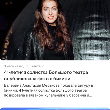
3 часа назад
Газета.Ru
41-летняя солистка Большого театра
опубликовала фото в бикини
Балерина Анастасия Меськова показала фигуру в
бикини. 41-летняя солистка Большого театра
позировала в вязаном купальнике у бассейна и
опубликовала фото в личном блоге. Артистка
поделилась кадрами с отдыха за