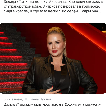
Звезда «Папиных дочек» Мирослава Карпович снялась в
ультракороткой юбке. Актриса позировала в гримерке,
сидя в кресле, и сделала несколько селфи. Кадры она
опубликовала на личной странице в социальной сети.
3 часа назад
Елена Нужная
Анна Семенович покинула Россию вместе с