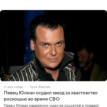
образ жизни, выложила в личном блоге фото в ярко-
розовом
3 часа назад
Соня Жарова
Певец Юлиан осудил звезд за хвастовство
роскошью во время СВО
Певец Юлиан намеренно ушел из соцсетей и подверг