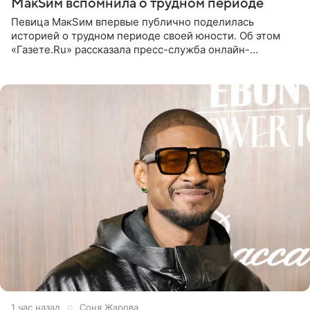
МакSим вспомнила о трудном периоде
Певица МакSим впервые публично поделилась
историей о трудном периоде своей юности. Об этом
«Газете.Ru» рассказала пресс-служба онлайн-
кинотеатра START, который совместно с VK Добром и
МАЕР запустил социальный
1 час назад
Соня Жарова