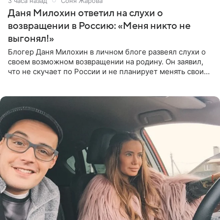
3 часа назад
Соня Жарова
Даня Милохин ответил на слухи о
возвращении в Россию: «Меня никто не
выгонял!»
Блогер Даня Милохин в личном блоге развеял слухи о
своем возможном возвращении на родину. Он заявил,
что не скучает по России и не планирует менять свои
планы. По словам Милохина, он принял решение об
отъезде