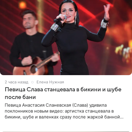
2 часа назад
Елена Нужная
Певица Слава станцевала в бикини и шубе
после бани
Певица Анастасия Сланевская (Слава) удивила
поклонников новым видео: артистка станцевала в
бикини, шубе и валенках сразу после жаркой банной
процедуры. Ролик знаменитость разместила на личной
странице в