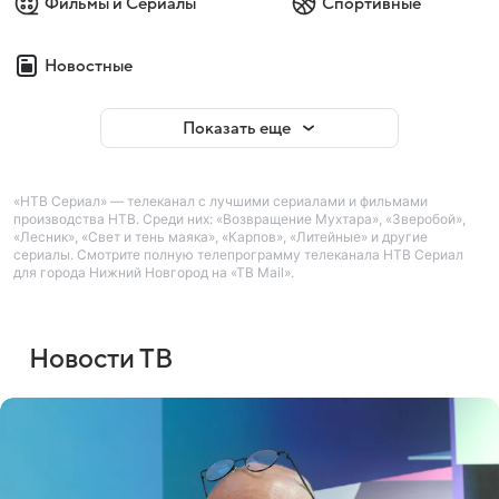
Фильмы и Сериалы
Спортивные
Новостные
Показать еще
«НТВ Сериал» — телеканал с лучшими сериалами и фильмами
производства НТВ. Среди них: «Возвращение Мухтара», «Зверобой»,
«Лесник», «Свет и тень маяка», «Карпов», «Литейные» и другие
сериалы. Смотрите полную телепрограмму телеканала НТВ Сериал
для города Нижний Новгород на «ТВ Mail».
Новости ТВ