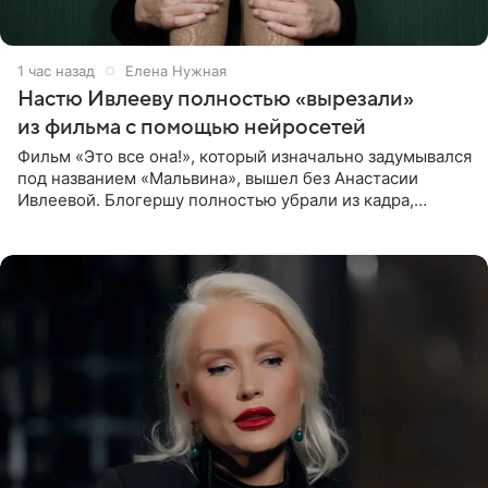
1 час назад
Елена Нужная
Настю Ивлееву полностью «вырезали»
из фильма с помощью нейросетей
Фильм «Это все она!», который изначально задумывался
под названием «Мальвина», вышел без Анастасии
Ивлеевой. Блогершу полностью убрали из кадра,
заменив ее лицо с помощью нейросетей. Об этом
сообщает