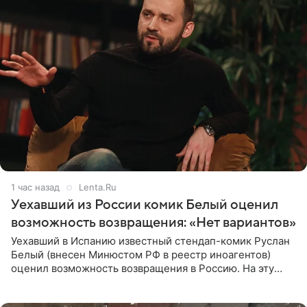
1 час назад
Lenta.Ru
Уехавший из России комик Белый оценил
возможность возвращения: «Нет вариантов»
Уехавший в Испанию известный стендап-комик Руслан
Белый (внесен Минюстом РФ в реестр иноагентов)
оценил возможность возвращения в Россию. На эту
тему юморист высказался в подкасте «От реки до
моря», выпуск