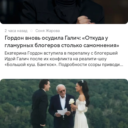
2 часа назад
Соня Жарова
Гордон вновь осудила Галич: «Откуда у
гламурных блогеров столько самомнения»
Екатерина Гордон вступила в перепалку с блогершей
Идой Галич после их конфликта на реалити-шоу
«Большой куш. Бангкок». Подробности ссоры приводит
«СтарХит». Гордон подчеркнула, что не намерена
прислушиваться к