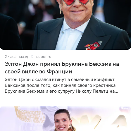
2 часа назад
super.ru
Элтон Джон принял Бруклина Бекхэма на
своей вилле во Франции
Элтон Джон оказался втянут в семейный конфликт
Бекхэмов после того, как принял своего крестника
Бруклина Бекхэма и его супругу Николу Пельтц на
своей вилле во Франции. Как сообщает
RadarOnline.com, встреча