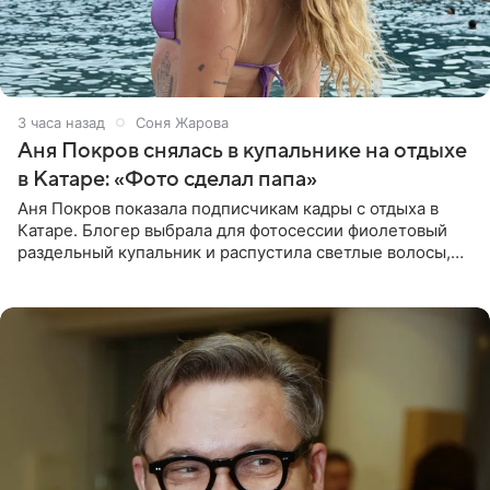
3 часа назад
Соня Жарова
Аня Покров снялась в купальнике на отдыхе
в Катаре: «Фото сделал папа»
Аня Покров показала подписчикам кадры с отдыха в
Катаре. Блогер выбрала для фотосессии фиолетовый
раздельный купальник и распустила светлые волосы,
уложив их мягкими волнами. На снимках она
запечатлена на фоне