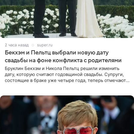
2 часа назад
super.ru
Бекхэм и Пельтц выбрали новую дату
свадьбы на фоне конфликта с родителями
Бруклин Бекхэм и Никола Пельтц решили изменить
дату, которую считают годовщиной свадьбы. Супруги,
состоящие в браке уже четыре года, теперь отмечают
не день своей роскошной свадьбы в апреле 2022-го, а
дату