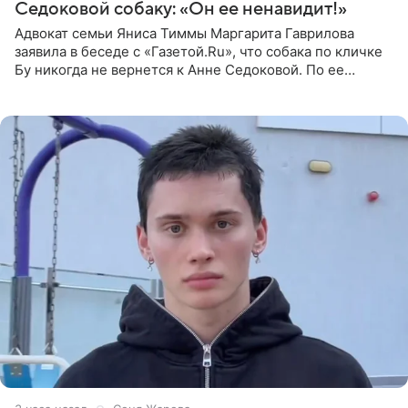
Седоковой собаку: «Он ее ненавидит!»
Адвокат семьи Яниса Тиммы Маргарита Гаврилова
заявила в беседе с «Газетой.Ru», что собака по кличке
Бу никогда не вернется к Анне Седоковой. По ее
словам, животное ненавидит певицу. Гаврилова
ответила на