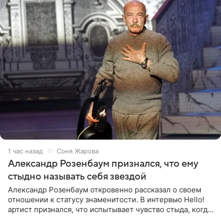
1 час назад
Соня Жарова
Александр Розенбаум признался, что ему
стыдно называть себя звездой
Александр Розенбаум откровенно рассказал о своем
отношении к статусу знаменитости. В интервью Hello!
артист признался, что испытывает чувство стыда, когда
его называют звездой. «По молодости я как‑то по пьяни