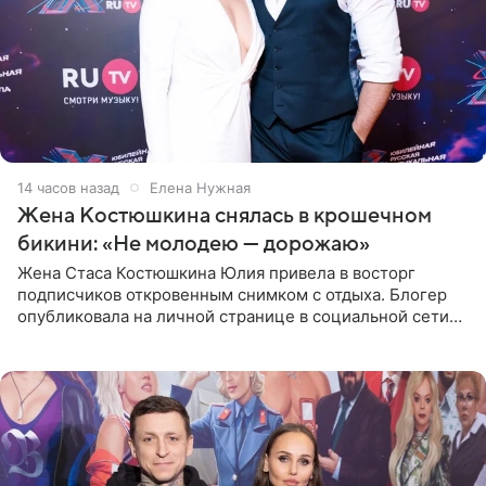
14 часов назад
Елена Нужная
Жена Костюшкина снялась в крошечном
бикини: «Не молодею — дорожаю»
Жена Стаса Костюшкина Юлия привела в восторг
подписчиков откровенным снимком с отдыха. Блогер
опубликовала на личной странице в социальной сети
фото в ярком бикини, позируя на пирсе во время отпуска
в Турции,