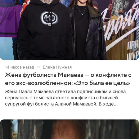
14 часов назад
Елена Нужная
Жена футболиста Мамаева — о конфликте с
его экс-возлюбленной: «Это была ее цель»
Жена Павла Мамаева ответила подписчикам и снова
вернулась к теме затяжного конфликта с бывшей
супругой футболиста Аланой Мамаевой. В ходе
общения с аудиторией один из пользователей
признался, что раньше судил о