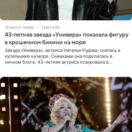
18 минут назад
Газета.Ru
43-летняя звезда «Универа» показала фигуру
в крошечном бикини на море
Звезда «Универа», актриса Наталья Рудова, снялась в
купальнике на море. Снимками она поделилась в
личном блоге. 43-летняя актриса позировала в
бордовом крошечном бикини с золотыми деталями.
Волосы Рудова