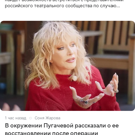
российского театрального сообщества по случаю
знаковой даты — 150-летия Союза театральных
деятелей РФ. В этом
1 час назад
Соня Жарова
В окружении Пугачевой рассказали о ее
восстановлении после операции