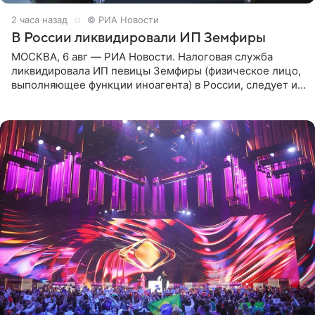
2 часа назад
© РИА Новости
В России ликвидировали ИП Земфиры
МОСКВА, 6 авг — РИА Новости. Налоговая служба
ликвидировала ИП певицы Земфиры (физическое лицо,
выполняющее функции иноагента) в России, следует из
юридических документов, которые есть в
распоряжении РИА