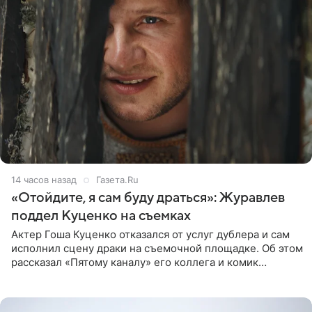
14 часов назад
Газета.Ru
«Отойдите, я сам буду драться»: Журавлев
поддел Куценко на съемках
Актер Гоша Куценко отказался от услуг дублера и сам
исполнил сцену драки на съемочной площадке. Об этом
рассказал «Пятому каналу» его коллега и комик
Дмитрий Журавлев. По словам артиста, когда Куценко