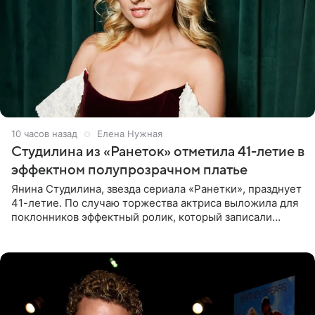
10 часов назад
Елена Нужная
Студилина из «Ранеток» отметила 41-летие в
эффектном полупрозрачном платье
Янина Студилина, звезда сериала «Ранетки», празднует
41-летие. По случаю торжества актриса выложила для
поклонников эффектный ролик, который записали
прошлой ночью. В кадре артистка предстала в
вечернем