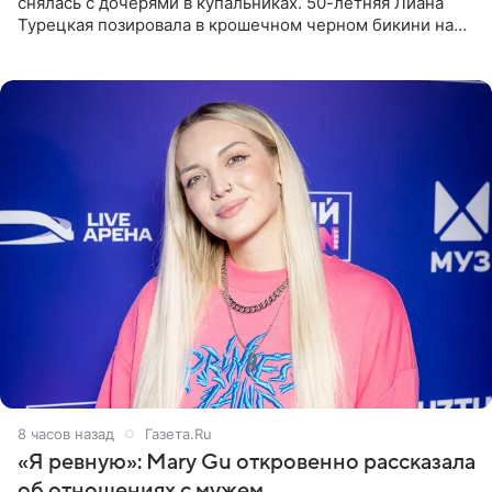
снялась с дочерями в купальниках. 50-летняя Лиана
Турецкая позировала в крошечном черном бикини на
пляже в Италии. Ее старшая дочь Сарина для отдыха
выбрала бандо
8 часов назад
Газета.Ru
«Я ревную»: Mary Gu откровенно рассказала
об отношениях с мужем