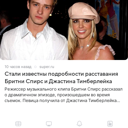
10 часов назад
super.ru
Стали известны подробности расставания
Бритни Спирс и Джастина Тимберлейка
Режиссер музыкального клипа Бритни Спирс рассказал
о драматичном эпизоде, произошедшем во время
съемок. Певица получила от Джастина Тимберлейка
сообщение о расставании прямо на площадке. По
словам постановщика,