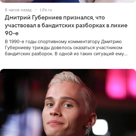
8 часов назад
Life.ru
Дмитрий Губерниев признался, что
участвовал в бандитских разборках в лихие
90-е
В 1990-е годы спортивному комментатору Дмитрию
Губерниеву трижды довелось оказаться участником
бандитских разборок. В одной из таких ситуаций ему
выдали тяжелый предмет и приказали вступить в драку,
однако он