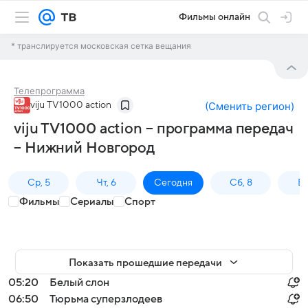
Фильмы онлайн
* транслируется московская сетка вещания
Телепрограмма
viju TV1000 action
(
Сменить регион
)
viju TV1000 action – программа передач
– Нижний Новгород
Ср, 5
Чт, 6
Сегодня
Сб, 8
Вс
Фильмы
Сериалы
Спорт
Показать прошедшие передачи
05:20
Белый слон
06:50
Тюрьма суперзлодеев