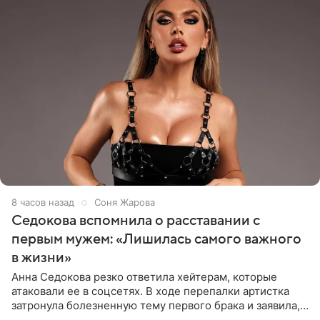
8 часов назад
Соня Жарова
Седокова вспомнила о расставании с
первым мужем: «Лишилась самого важного
в жизни»
Анна Седокова резко ответила хейтерам, которые
атаковали ее в соцсетях. В ходе перепалки артистка
затронула болезненную тему первого брака и заявила,
что чужие судьбы — не ее зона ответственности. От