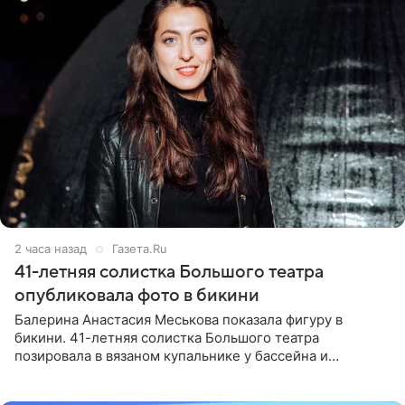
3 часа назад
Газета.Ru
41-летняя солистка Большого театра
опубликовала фото в бикини
Балерина Анастасия Меськова показала фигуру в
бикини. 41-летняя солистка Большого театра
позировала в вязаном купальнике у бассейна и
опубликовала фото в личном блоге. Артистка
поделилась кадрами с отдыха за