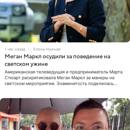
1 час назад
Елена Нужная
Меган Маркл осудили за поведение на
светском ужине
Американская телеведущая и предприниматель Марта
Стюарт раскритиковала Меган Маркл за манеры на
светском мероприятии. Знаменитость поделилась
деталями личной встречи с герцогиней Сассекской,
пишет PageSix. По