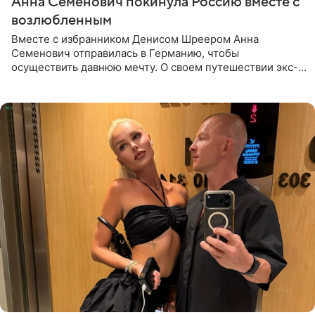
Анна Семенович покинула Россию вместе с
возлюбленным
Вместе с избранником Денисом Шреером Анна
Семенович отправилась в Германию, чтобы
осуществить давнюю мечту. О своем путешествии экс-
солистка «Блестящих» рассказала поклонникам на
личной странице в социальной