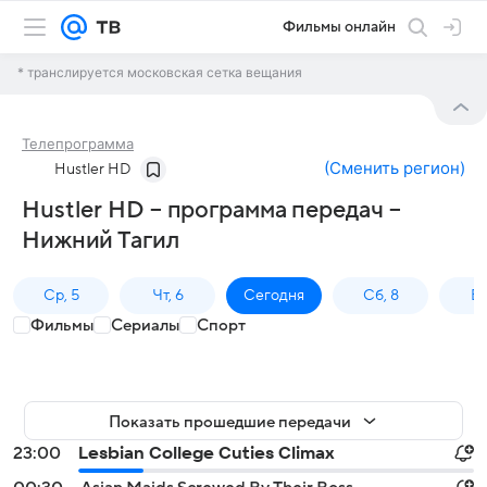
Фильмы онлайн
* транслируется московская сетка вещания
Телепрограмма
(
Сменить регион
)
Hustler HD
Hustler HD – программа передач –
Нижний Тагил
Ср, 5
Чт, 6
Сегодня
Сб, 8
Вс
Фильмы
Сериалы
Спорт
Показать прошедшие передачи
23:00
Lesbian College Cuties Climax