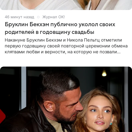
47 минут назад
Журнал OK!
Бруклин Бекхэм публично уколол своих
родителей в годовщину свадьбы
Накануне Бруклин Бекхэм и Никола Пельтц отметили
первую годовщину своей повторной церемонии обмена
клятвами любви и верности, на которую не позвали
никого из клана Бекхэм. По словам инсайдеров, пара
считает это