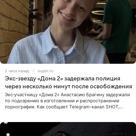
2 часа назад
super.ru
Экс‑звезду «Дома 2» задержала полиция
через несколько минут после освобождения
Экс‑участницу «Дома 2» Анастасию Брагину задержали
по подозрению в изготовлении и распространении
порнографии. Как сообщает Telegram-канал SHOT,
девушка может оказаться в СИЗО. Следствие
ходатайствует об