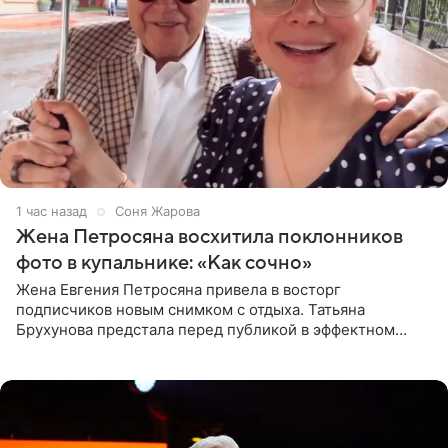
1 час назад
Соня Жарова
Жена Петросяна восхитила поклонников
фото в купальнике: «Как сочно»
Жена Евгения Петросяна привела в восторг
подписчиков новым снимком с отдыха. Татьяна
Брухунова предстала перед публикой в эффектном
черно-сиреневом монокини, позируя прямо в бассейне.
«Ох, как сочно», «Татьяна,